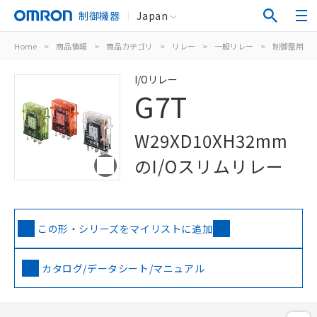
制御機器
Japan
Home
>
商品情報
>
商品カテゴリ
>
リレー
>
一般リレー
>
制御盤用
>
I/Oリレー
G7T
W29XD10XH32mm
のI/Oスリムリレー
この形・シリーズをマイリストに追加
カタログ/データシート/マニュアル