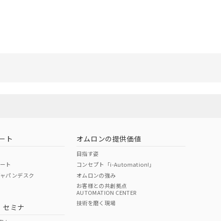
ート
オムロンの提供価値
目指す姿
ポート
コンセプト「i-Automation!」
ジャパンデスク
オムロンの強み
お客様との共創拠点
AUTOMATION CENTER
技術を磨く現場
・セミナ