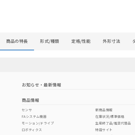
商品の特長
形式/種類
定格/性能
外形寸法
お知らせ・最新情報
商品情報
センサ
新商品情報
FAシステム機器
在庫状況/標準価格
モーション/ドライブ
生産終了品/推奨代替品
ロボティクス
特設サイト