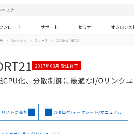
ウンロード
サポート
セミナ
オムロンの
器
>
DeviceNet
>
スレーブ
>
C200HW-DRT21
DRT21
2017年03月 受注終了
CPU化、分散制御に最適なI/Oリンク
イリストに追加
カタログ/データシート/マニュアル