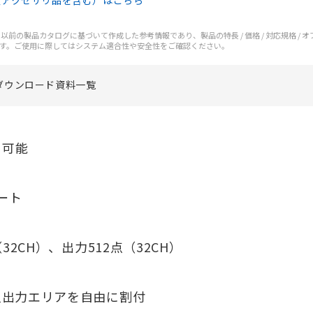
（アクセサリ品を含む）はこちら
前の製品カタログに基づいて作成した参考情報であり、製品の特長 / 価格 / 対応規格 / 
す。ご使用に際してはシステム適合性や安全性をご確認ください。
ダウンロード資料一覧
用可能
ート
2CH）、出力512点（32CH）
入出力エリアを自由に割付