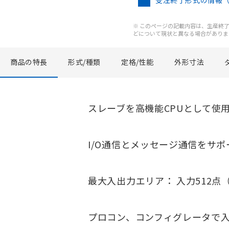
受注終了形式の情報
※ このページの記載内容は、生産終了以
どについて現状と異なる場合がありま
商品の特長
形式/種類
定格/性能
外形寸法
スレーブを高機能CPUとして使
I/O通信とメッセージ通信をサポ
最大入出力エリア： 入力512点（3
プロコン、コンフィグレータで