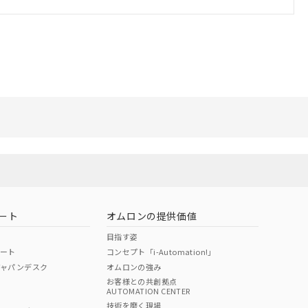
ート
オムロンの提供価値
目指す姿
ポート
コンセプト「i-Automation!」
ジャパンデスク
オムロンの強み
お客様との共創拠点
AUTOMATION CENTER
技術を磨く現場