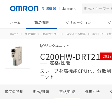
制御機器
Japan
ホーム
商品情報
ソリューション
ダ
Home
>
商品情報
>
商品カテゴリ
>
FAシステム機器
>
ネットワーク機
I/Oリンクユニット
C200HW-DRT21
201
定格/性能
スレーブを高機能CPU化、分散制
ニット
商品の特長
形式/種類
定格/性能
外形寸法