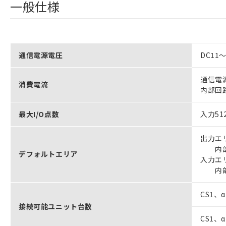
一般仕様
通信電源電圧
DC11～
通信電
消費電流
内部回路
最大I/O点数
入力51
出力エ
内部補
デフォルトエリア
入力エ
内部補
CS1、
接続可能ユニット台数
CS1、