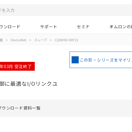
ウンロード
サポート
セミナ
オムロンの
器
>
DeviceNet
>
スレーブ
>
C200HW-DRT21
この形・シリーズをマイリ
7年03月 受注終了
御に最適なI/Oリンクユ
ダウンロード資料一覧