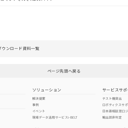
ダウンロード資料一覧
ページ先頭へ戻る
ソリューション
サービスサポ
解決提案
テスト機貸出
事例
ロボティクスサ
イベント
日本語相談窓口
現場データ活用サービスi-BELT
輸出該非判定