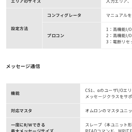
エリアのサイズ
入力エリア、
コンフィグレータ
マニュアルをご
設定方法
1：高機能I
プロコン
2：高機能I
3：電断リセ
メッセージ通信
CS1、αのユーザI/Oエ
機能
メッセージクラスをサ
対応マスタ
オムロンのマスタユニッ
一度にR/Wできる
スレーブ（本ユニット形C2
最大メッセージサイズ
READコマンド、WRI