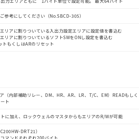
 出力エリアともに 1バイト単位で設定可能。 最大64バイト
参考にしてください（No.SBCD-305）
/Oエリアに割りついている入出力設定エリアに設定値を書込む
/Oエリアに割りついているソフトSWをONし設定を書込む
ットもくしはARのリセット
リア（内部補助リレー、DM、HR、AR、LR、T/C、EM）READもしく
ポート
トに加え、ロックウェルのマスタからもエリアのR/Wが可能
00HW-DRT21）
TEコマンドそれぞれ200バイト