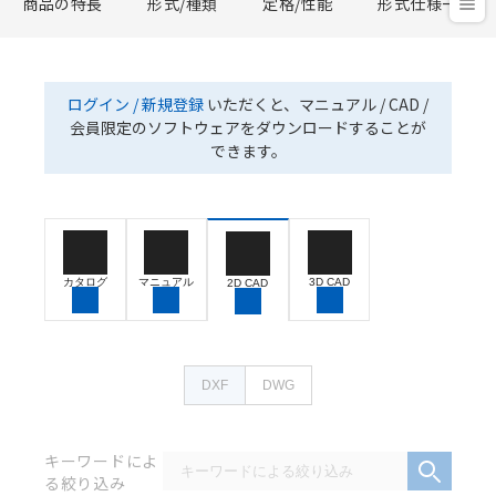
商品の特長
形式/種類
定格/性能
形式仕様一覧
ログイン / 新規登録
いただくと、マニュアル / CAD /
会員限定のソフトウェアをダウンロードすることが
できます。
カタログ
マニュアル
3D CAD
2D CAD
DXF
DWG
キーワードによ
る絞り込み