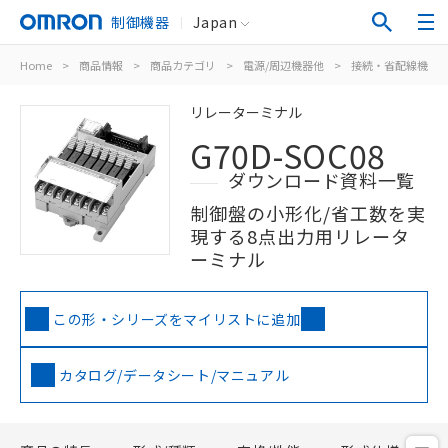
制御機器
Japan
Home
>
商品情報
>
商品カテゴリ
>
電源/周辺機器他
>
接続・省配線機器
リレーターミナル
G70D-SOC08
ダウンロード資料一覧
制御盤の小形化/省工数を実
現する8点出力用リレータ
ーミナル
この形・シリーズをマイリストに追加
カタログ/データシート/マニュアル