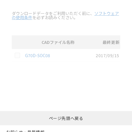
ダウンロードデータをご利用いただく前に、
ソフトウェア
の使用条件
を必ずお読みください。
CADファイル名称
最終更新
選択
2D CAD
データのダウンロード資料一覧
この資料を選択
G70D-SOC08
2017/09/15
選択したファイルを一
0
ページ先頭へ戻る
括ダウンロード
選択可能容量：
0.0
MB /
100
MB