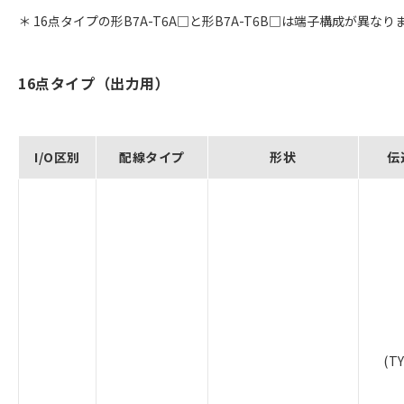
＊ 16点タイプの形B7A-T6A□と形B7A-T6B□は端子構成が異なり
16点タイプ（出力用）
I/O区別
配線タイプ
形状
伝
(TY