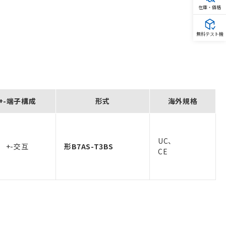
在庫・価格
無料テスト機
+-端子構成
形式
海外規格
UC、
+-交互
形B7AS-T3BS
CE