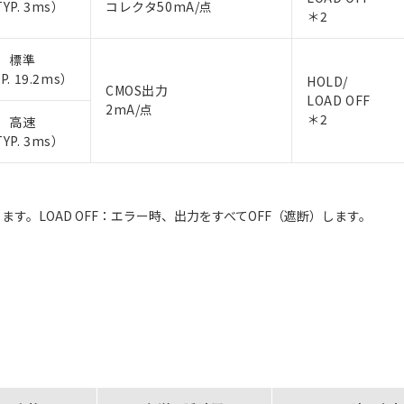
YP. 3ms）
コレクタ50mA/点
＊2
標準
P. 19.2ms）
HOLD/
CMOS出力
LOAD OFF
2mA/点
＊2
高速
YP. 3ms）
ます。LOAD OFF：エラー時、出力をすべてOFF（遮断）します。