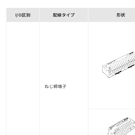
I/O区別
配線タイプ
形状
ねじ締端子