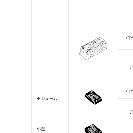
（TY
（T
（TY
モジュール
（T
小型