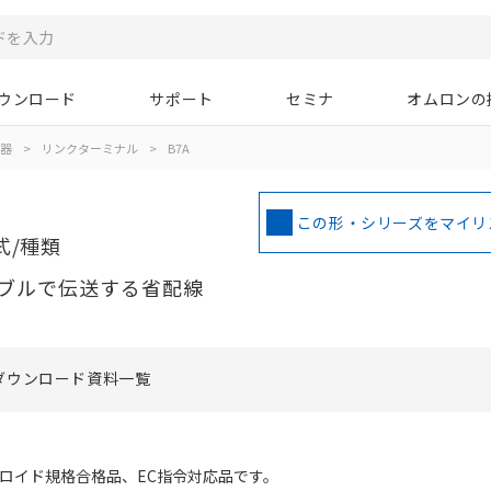
ウンロード
サポート
セミナ
オムロンの
器
>
リンクターミナル
>
B7A
この形・シリーズをマイリ
式/種類
ブルで伝送する省配線
ダウンロード資料一覧
NK、ロイド規格合格品、EC指令対応品です。