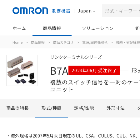
制御機器
Japan
ホーム
商品情報
ソリューション
ダ
Home
>
商品情報
>
商品カテゴリ
>
電源/周辺機器他
>
接続・省配線機
リンクターミナルシリーズ
B7A
形
2023年06月 受注終了
複数のスイッチ信号を一対のケー
ユニット
商品の特長
形式/種類
定格/性能
外形寸法
・海外規格は2007年5月末日現在のUL、CSA、CULUS、CUL、