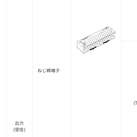
ねじ締端子
(
出力
(受信)