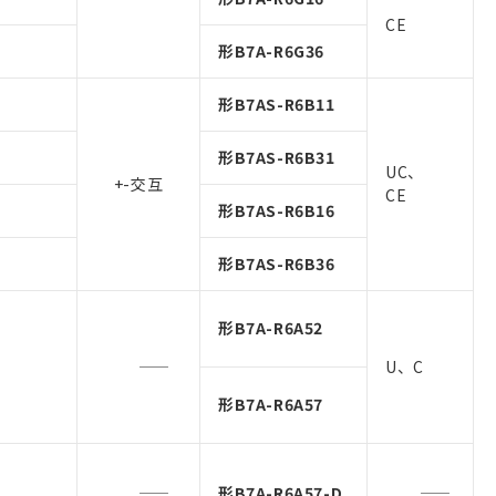
CE
形B7A-R6G36
形B7AS-R6B11
形B7AS-R6B31
UC、
+-交互
CE
形B7AS-R6B16
形B7AS-R6B36
形B7A-R6A52
U、C
形B7A-R6A57
形B7A-R6A57-D