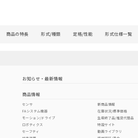
商品の特長
形式/種類
定格/性能
形式仕様一覧
お知らせ・最新情報
商品情報
センサ
新商品情報
FAシステム機器
在庫状況/標準価格
モーション/ドライブ
生産終了品/推奨代替品
ロボティクス
特設サイト
セーフティ
動画ライブラリ