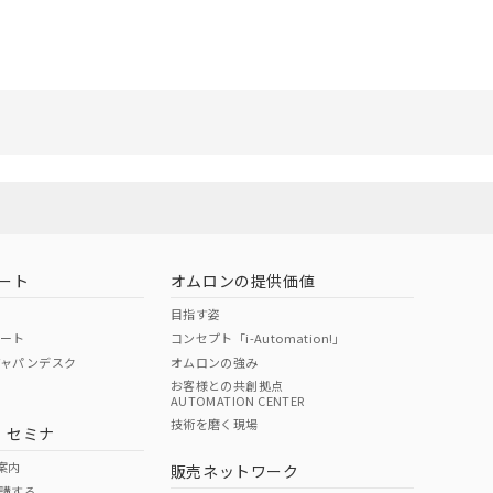
リセット
ート
オムロンの提供価値
目指す姿
ポート
コンセプト「i-Automation!」
ジャパンデスク
オムロンの強み
お客様との共創拠点
AUTOMATION CENTER
技術を磨く現場
・セミナ
案内
販売ネットワーク
講する