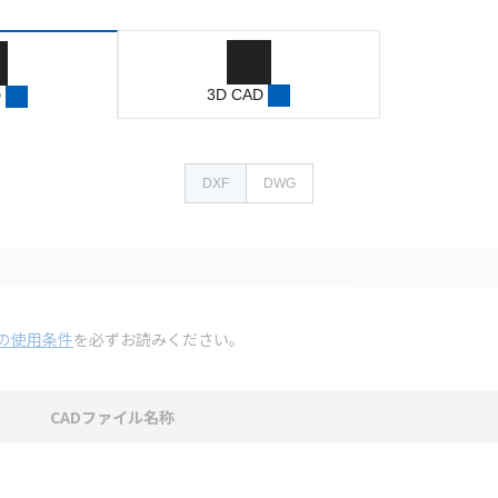
3D CAD
D
DXF
DWG
の使用条件
を必ずお読みください。
CADファイル名称