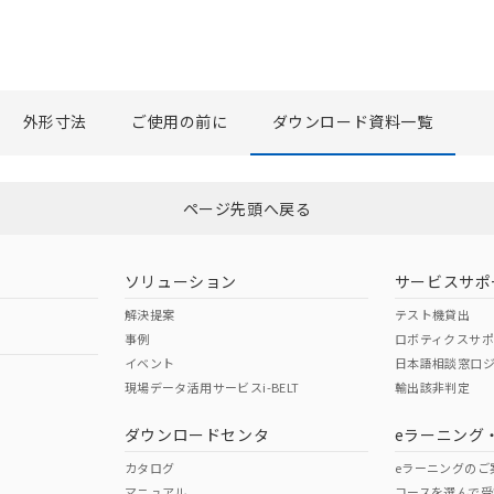
外形寸法
ご使用の前に
ダウンロード資料一覧
選択したファイルを一括ダウンロード
0
選択可能容量：
0.0
MB /
100
MB
ページ先頭へ戻る
ソリューション
サービスサポ
解決提案
テスト機貸出
事例
ロボティクスサ
イベント
日本語相談窓口
現場データ活用サービスi-BELT
輸出該非判定
ダウンロードセンタ
eラーニング
カタログ
eラーニングのご
マニュアル
コースを選んで受