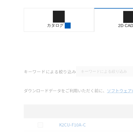
カタログ
2D CA
キーワードによる絞り込み
ダウンロードデータをご利用いただく前に、
ソフトウェア
選択
2D CAD
データのダウンロード資料一覧
この資料を選択
K2CU-F10A-C