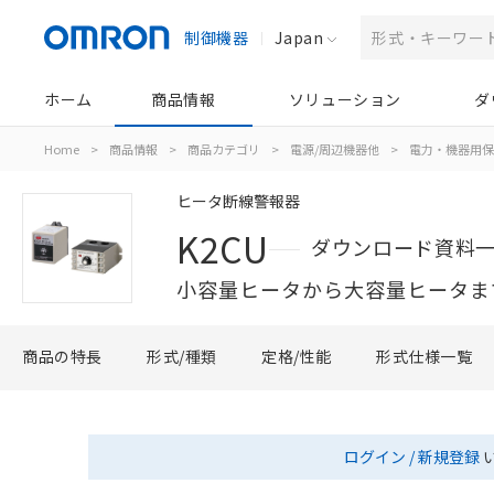
制御機器
Japan
ホーム
商品情報
ソリューション
ダ
Home
>
商品情報
>
商品カテゴリ
>
電源/周辺機器他
>
電力・機器用保
ヒータ断線警報器
K2CU
ダウンロード資料
小容量ヒータから大容量ヒータま
商品の特長
形式/種類
定格/性能
形式仕様一覧
ログイン / 新規登録