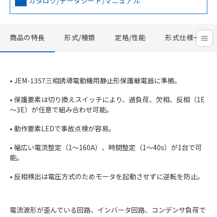
カタログ/データシート/マニュアル
商品の特長
形式/種類
定格/性能
形式仕様一覧
• JEM-1357三相誘導電動機用静止形保護継電器に準拠。
• 保護要素は切り換えスイッチにより、過負荷、欠相、反相（1E
～3E）が任意で組み合わせ可能。
• 動作要素LEDで事故点検が容易。
• 幅広い電流整定（1～160A）、時間整定（1～40s）が1台で可
能。
• 反相検出は電圧方式のためモータを起動させずに逆転を防止。
電流波形が歪んでいる回路、インバータ回路、コンデンサ負荷で