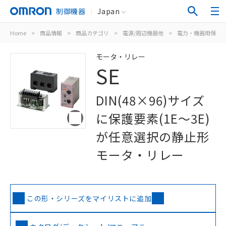
制御機器
Japan
Home
>
商品情報
>
商品カテゴリ
>
電源/周辺機器他
>
電力・機器用保護
モータ・リレー
SE
DIN(48×96)サイズ
に保護要素(1E～3E)
が任意選択の静止形
モータ・リレー
この形・シリーズをマイリストに追加