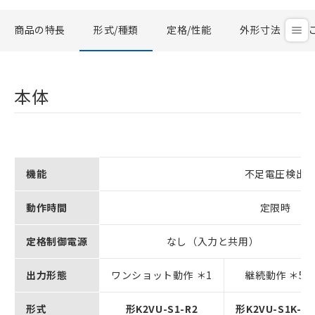
商品の特長
形式/種類
定格/性能
外形寸法
本体
機能
不足電圧検出
動作時間
定限時
定格制御電源
なし（入力と共用）
出力形態
ワンショット動作 ＊1
継続動作 ＊5
形式
形K2VU-S1-R2
形K2VU-S1K-R2