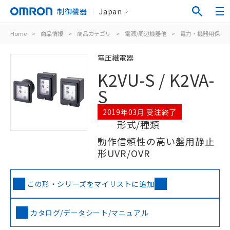
制御機器
Japan
Home
>
商品情報
>
商品カテゴリ
>
電源/周辺機器他
>
電力・機器用保護
電圧継電器
K2VU-S / K2VA-
S
2019年03月 受注終了
形式/種類
動作信頼性の高い盤用静止
形UVR/OVR
この形・シリーズをマイリストに追加
カタログ/データシート/マニュアル