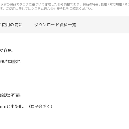
前の製品カタログに基づいて作成した参考情報であり、製品の特長 / 価格 / 対応規格 / 
す。ご使用に際してはシステム適合性や安全性をご確認ください。
ご使用の前に
ダウンロード資料一覧
験が容易。
動作時間整定。
作確認が可能。
.5mmと小型化。（端子台除く）