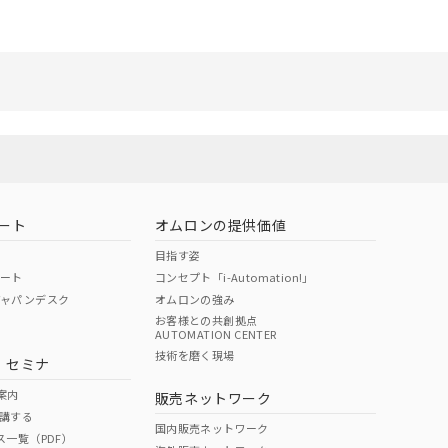
ート
オムロンの提供価値
目指す姿
ポート
コンセプト「i-Automation!」
ジャパンデスク
オムロンの強み
お客様との共創拠点
AUTOMATION CENTER
技術を磨く現場
・セミナ
案内
販売ネットワーク
講する
国内販売ネットワーク
ス一覧（PDF）