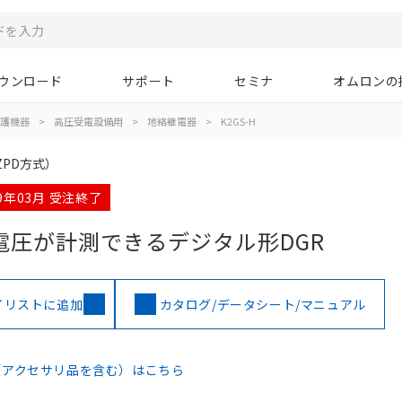
ウンロード
サポート
セミナ
オムロンの
護機器
>
高圧受電設備用
>
地絡継電器
>
K2GS-H
PD方式）
19年03月 受注終了
電圧が計測できるデジタル形DGR
イリストに追加
カタログ/データシート/マニュアル
（アクセサリ品を含む）はこちら