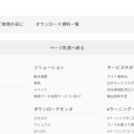
ご使用の前に
ダウンロード資料一覧
ページ先頭へ戻る
ソリューション
サービスサポ
解決提案
テスト機貸出
事例
ロボティクスサ
イベント
日本語相談窓口
現場データ活用サービスi-BELT
輸出該非判定
ダウンロードセンタ
eラーニング
カタログ
eラーニングのご
マニュアル
コースを選んで受
2D CAD
eラーニングコー