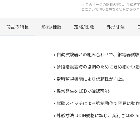
※ このページの記載内容は、生産終了以
どについて現状と異なる場合がありま
商品の特長
形式/種類
定格/性能
外形寸法
• 自動試験器との組み合わせで、継電器試
• 多段階設置時の協調のためにきめ細かい
• 常時監視機能により信頼性が向上。
• 異常発生をLEDで確認可能。
• 試験スイッチによる強制動作で容易に動
• 外形寸法はDIN規格に準じ、奥行きは88