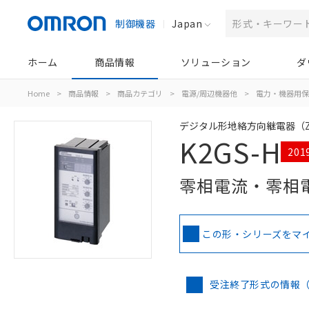
制御機器
Japan
ホーム
商品情報
ソリューション
ダ
Home
>
商品情報
>
商品カテゴリ
>
電源/周辺機器他
>
電力・機器用保
デジタル形地絡方向継電器（Z
K2GS-H
20
零相電流・零相
この形・シリーズをマ
受注終了形式の情報