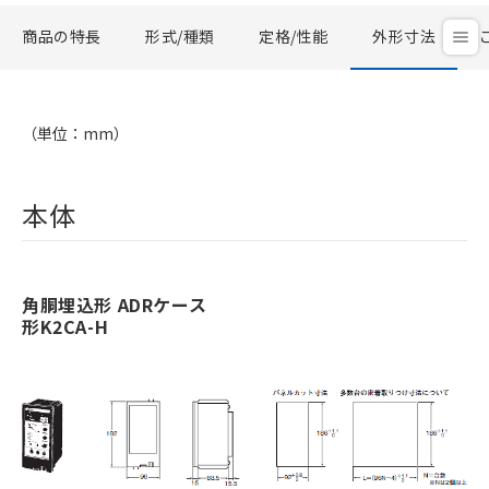
商品の特長
形式/種類
定格/性能
外形寸法
（単位：mm）
本体
角胴埋込形 ADRケース
形K2CA-H