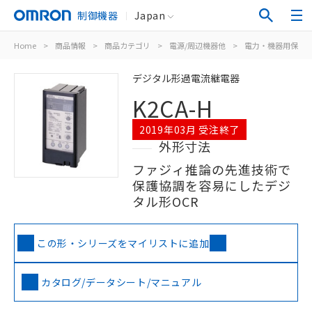
制御機器
Japan
Home
>
商品情報
>
商品カテゴリ
>
電源/周辺機器他
>
電力・機器用保護
デジタル形過電流継電器
K2CA-H
2019年03月 受注終了
外形寸法
ファジィ推論の先進技術で
保護協調を容易にしたデジ
タル形OCR
この形・シリーズをマイリストに追加
カタログ/データシート/マニュアル