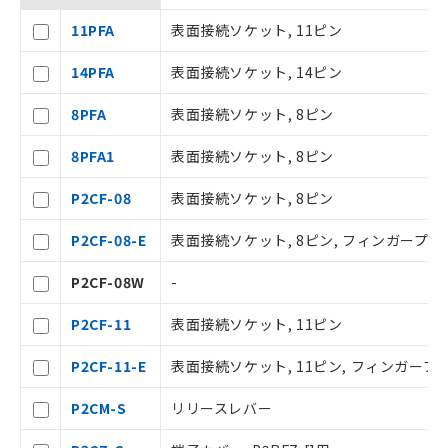
11PFA
表面接続ソケット, 11ピン
14PFA
表面接続ソケット, 14ピン
8PFA
表面接続ソケット, 8ピン
ご利用条件
8PFA1
表面接続ソケット, 8ピン
P2CF-08
表面接続ソケット, 8ピン
以下の条件をお読みいただき、同意のうえ
ご利用ください。
P2CF-08-E
表面接続ソケット, 8ピン, フィンガープロ
本サービスは、当社制御機器事業取扱
商品の当社在庫状況および標準価格(税
P2CF-08W
-
抜)を提供させていただくものです。
当社制御機器事業取扱商品の中には、
P2CF-11
表面接続ソケット, 11ピン
本サービスの対象外となる商品もある
ことをご了承ください。
P2CF-11-E
表面接続ソケット, 11ピン, フィンガープ
在庫状況および標準価格照会結果は、
記載している更新日時点での社内デー
P2CM-S
リリースレバー
タに基づき作成されるものであり、閲
記
説明
覧された時点での実際の在庫および標