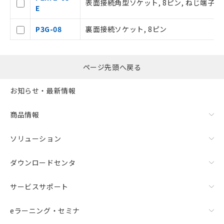
表面接続角型ソケット, 8ピン, ねじ端子,
をご了承ください。
E
※当社の共同利用者とは、
"個人情報
の共同利用に関して"
の「1.共同利
P3G-08
裏面接続ソケット, 8ピン
用者の範囲」に記載されている法人を
指します。
ページ先頭へ戻る
お知らせ・最新情報
商品情報
ソリューション
ダウンロードセンタ
サービスサポート
eラーニング・セミナ