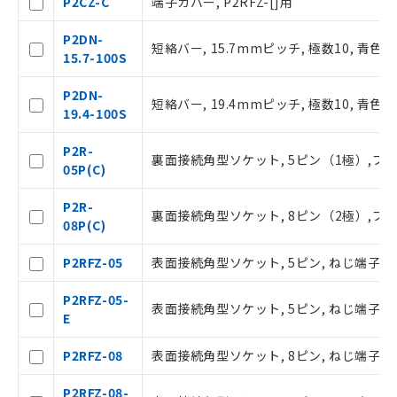
P2CZ-C
端子カバー, P2RFZ-[]用
号
準価格とは異なる場合があることをご
了承ください。
P2DN-
短絡バー, 15.7mmピッチ, 極数10, 青色, P
○
一定数以上の在庫あり
正式な納期状況および標準価格はお客
15.7-100S
様のお取引先、またはお客様担当のオ
ムロン制御機器販売店・当社販売員に
△
一定数には満たないが在庫あり
P2DN-
短絡バー, 19.4mmピッチ, 極数10, 青色, P
ご相談ください。
19.4-100S
オムロン制御機器販売店や当社販売拠
－
在庫なし(最新の在庫状況につ
点は「
販売ネットワーク
」をご確認
P2R-
いては、お客様のお取引先、ま
裏面接続角型ソケット, 5ピン（1極）,プ
ください。
05P(C)
たはお客様担当のオムロン制御
在庫状況および標準価格結果を当社の
機器販売店・当社販売員にご確
事前の承諾なく第三者に漏洩または開
P2R-
認ください)
裏面接続角型ソケット, 8ピン（2極）,プ
示しないようお願いします。
08P(C)
マイパーツ機能（部品リスト作成サー
空
受注生産機種、また在庫状況の
ビス）をご利用いただくには、I-Web
P2RFZ-05
表面接続角型ソケット, 5ピン, ねじ端子,
白
情報を公開していない機種
メンバーズにご登録されている必要が
あります。
P2RFZ-05-
表面接続角型ソケット, 5ピン, ねじ端子,
お客様が当ウェブサイト上で当社にご
E
登録された部品リストについて、当社
および当社の共同利用者が、当社の製
P2RFZ-08
表面接続角型ソケット, 8ピン, ねじ端子,
品・サービスに関するお客様との取
引・商談に必要な範囲で利用すること
P2RFZ-08-