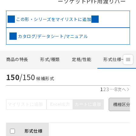
ーソケットPYF用渡りバー
この形・シリーズをマイリストに追加
カタログ/データシート/マニュアル
商品の特長
形式/種類
定格/性能
形式仕様一覧
150
/
150
候補形式
1
2
3
…
8
次へ
マイリストに追加
Excel出力
カートに追加
形式仕様