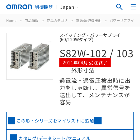
制御機器
Japan
Home
>
商品情報
>
商品カテゴリ
>
電源/周辺機器他
>
パワーサプライ（
スイッチング・パワーサプライ
(60/120Wタイプ)
S82W-102 / 103
2011年04月 受注終了
外形寸法
過電流・過電圧検出時に出
力をしゃ断し、異常信号を
送出して、メンテナンスが
容易
この形・シリーズをマイリストに追加
カタログ/データシート/マニュアル