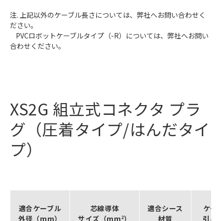
注. 上記以外のケーブル長さについては、弊社へお問い合わせく
ださい。
PVCロボットケーブルタイプ（-R）については、弊社へお問い
合わせください。
XS2G 組立式コネクタ プラ
グ（圧着タイプ/はんだタイ
プ）
適合ケーブル
芯線導体
適合シース
ケー
外径（mm）
サイズ（mm
2
）
材質
引出