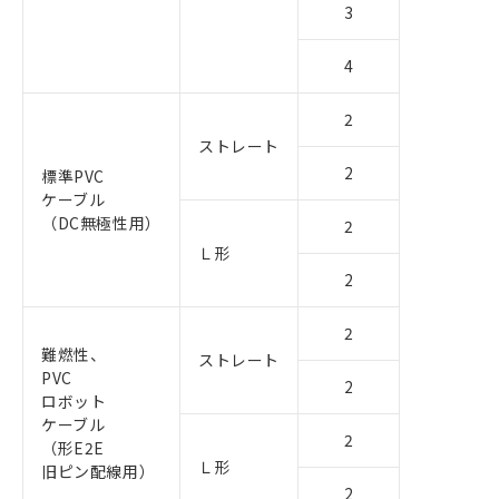
3
4
2
ストレート
2
標準PVC
ケーブル
（DC無極性用）
2
Ｌ形
2
2
難燃性、
ストレート
PVC
2
ロボット
ケーブル
2
（形E2E
Ｌ形
旧ピン配線用）
2