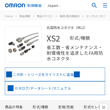
制御機器
Japan
Home
>
商品情報
>
商品カテゴリ
>
電源/周辺機器他
>
センサI/Oコネク
丸型防水コネクタ（M12）
XS2
形式/種類
省工数・省メンテナンス・
耐環境性を追求したFA用防
水コネクタ
この形・シリーズをマイリストに追加
カタログ/データシート/マニュアル
商品の特長
形式/種類
定格/性能
形式セレクタ