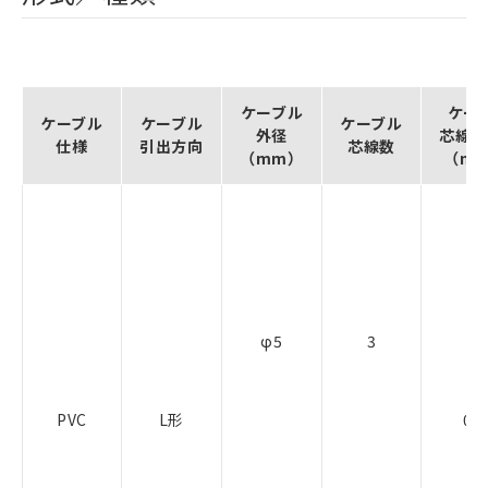
ケーブル
ケー
ケーブル
ケーブル
ケーブル
外径
芯線断
仕様
引出方向
芯線数
（mm）
（m
φ5
3
PVC
L形
0.3