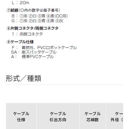
形式／種類
ケーブル
ケーブル
ケーブル
ケーブ
仕様
引出方向
芯線数
外径（m