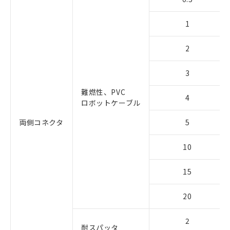
1
2
3
難燃性、PVC
4
ロボットケーブル
両側コネクタ
5
10
15
20
2
耐スパッタ