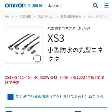
制御機器
Japan
Home
>
商品情報
>
商品カテゴリ
>
電源/周辺機器他
>
センサI/Oコネク
丸型防水コネクタ（M8/S8）
XS3
小型防水の丸型コネ
クタ
XS3F-S422-40□-R, XS3W-S42□-40□-Rは2027年6月受注
終了予定
受注終了形式の情報（アクセサリ品を含む）はこちら