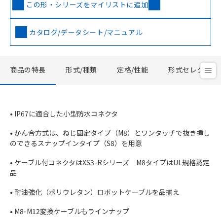
この形・シリーズをマイリストに追加
カタログ/データシート/マニュアル
商品の特長
形式/種類
定格/性能
形式セレクタ
• IP67に適合した小型防水コネクタ
• かん合方式は、ねじ固定タイプ（M8）とワンタッチで抜き挿し
のできるスナップインタイプ（S8）を用意
• ケーブル付コネクタはXS3-Rシリーズ M8タイプはUL規格認定
品
• 耐油強化（ポリウレタン）ロボットケーブルを品揃え
• M8-M12変換ケーブルもラインナップ