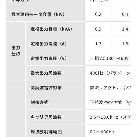
最大適用モータ容量（kW）
0.2
0.4
定格出力容量（kVA）
0.9
1.4
定格出力電流（A）
1.2
1.8
出力
仕様
定格出力電圧（V）
三相 AC380～460V
最大出力周波数
400Hz（パラメータ
高調波電流対策
直流リアクトル（オプ
制御方式
正弦波PWM方式（V/
キャリア周波数
2.5～10.0kHz（ス
周波数制御範囲
0.1～400Hz