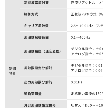
高調波電流対策
直流リアクトル（オプ
制御方式
正弦波PWM方式（V/
キャリア周波数
2.5～10.0kHz（ス
周波数制御範囲
0.1～400Hz
デジタル指令：±0.01
周波数精度（温度変動）
アナログ指令：±0.5％
デジタル指令：0.01Hz
周波数設定分解能
制御
アナログ指令：0.06Hz/
特性
出力周波数分解能
0.01Hz
過負荷耐量
定格出力電流の150％
外部周波数設定信号
切替え：DC0～＋10V（