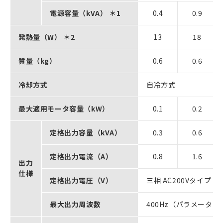
電源容量（kVA） ＊1
0.4
0.9
発熱量（W） ＊2
13
18
質量（kg）
0.6
0.6
冷却方式
自冷方式
最大適用モータ容量（kW）
0.1
0.2
定格出力容量（kVA）
0.3
0.6
定格出力電流（A）
0.8
1.6
出力
仕様
定格出力電圧（V）
三相 AC200Vタイプ：A
最大出力周波数
400Hz（パラメータ