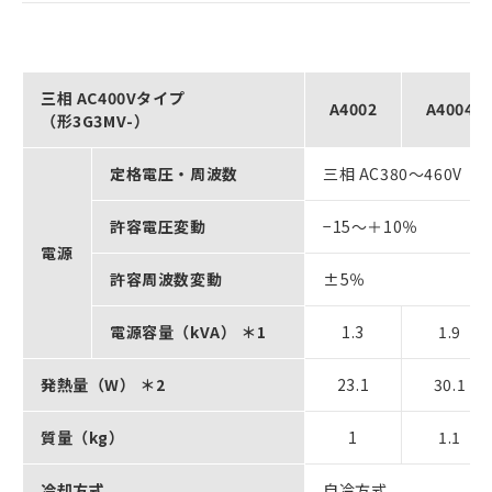
三相 AC400Vタイプ
A4002
A4004
（形3G3MV-）
定格電圧・周波数
三相 AC380～460V 50
許容電圧変動
−15～＋10％
電源
許容周波数変動
±5％
電源容量（kVA） ＊1
1.3
1.9
発熱量（W） ＊2
23.1
30.1
質量（kg）
1
1.1
冷却方式
自冷方式