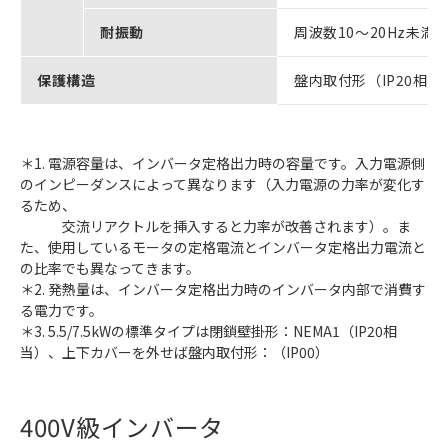
耐振動
周波数10～20Hz未満 9
保護構造
盤内取付形（IP20相当
＊1. 電源容量は、インバータ定格出力時の容量です。入力電源側
のインピーダンスによって異なります（入力電源の力率が変化す
るため、
交流リアクトルを挿入すると力率が改善されます）。ま
た、使用しているモータの定格電流とインバータ定格出力電流と
の比率でも異なってきます。
＊2. 発熱量は、インバータ定格出力時のインバータ内部で消費す
る電力です。
＊3. 5.5/7.5kWの標準タイプは閉鎖壁掛形：NEMA1（IP20相
当）、上下カバーを外せば盤内取付形：（IP00）
400V級インバータ