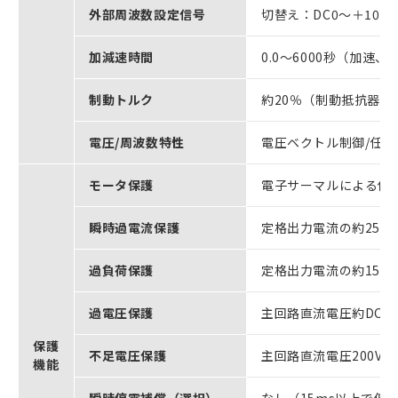
外部周波数設定信号
切替え：DC0～＋10V（
加減速時間
0.0～6000秒（加速
制動トルク
約20％（制動抵抗器外付
電圧/周波数特性
電圧ベクトル制御/任意
モータ保護
電子サーマルによる保
瞬時過電流保護
定格出力電流の約250
過負荷保護
定格出力電流の約150
過電圧保護
主回路直流電圧約DC4
保護
不足電圧保護
主回路直流電圧200V以
機能
瞬時停電補償（選択）
なし（15ms以上で停