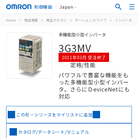
制御機器
Japan
Home
>
商品情報
>
商品カテゴリ
>
モーション/ドライブ
>
インバータ
>
多機能型小型インバータ
3G3MV
2011年03月 受注終了
定格/性能
パワフルで豊富な機能をも
った多機能型小型インバー
タ。さらにＤeviceNetにも
対応
この形・シリーズをマイリストに追加
カタログ/データシート/マニュアル