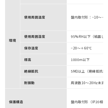
使用周囲温度
盤内取付形：−10～＋5
使用周囲湿度
95%RH以下（結露し
環境
保存温度
−20～＋60℃
標高
1000m以下
絶縁抵抗
5MΩ以上（絶縁抵抗
耐振動
周波数10～20Hz未満 9
保護構造
盤内取付形（IP20相当