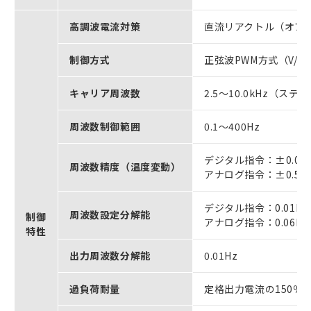
高調波電流対策
直流リアクトル（オプ
制御方式
正弦波PWM方式（V/
キャリア周波数
2.5～10.0kHz（ス
周波数制御範囲
0.1～400Hz
デジタル指令：±0.01
周波数精度（温度変動）
アナログ指令：±0.5％
デジタル指令：0.01Hz
周波数設定分解能
制御
アナログ指令：0.06Hz/
特性
出力周波数分解能
0.01Hz
過負荷耐量
定格出力電流の150％