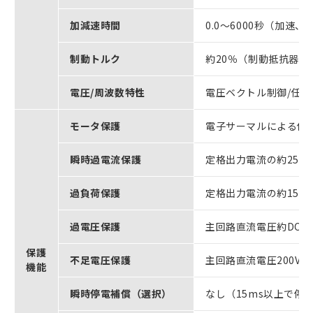
加減速時間
0.0～6000秒（加速
制動トルク
約20％（制動抵抗器外付
電圧/周波数特性
電圧ベクトル制御/任意
モータ保護
電子サーマルによる保
瞬時過電流保護
定格出力電流の約250
過負荷保護
定格出力電流の約150
過電圧保護
主回路直流電圧約DC4
保護
不足電圧保護
主回路直流電圧200V以
機能
瞬時停電補償（選択）
なし（15ms以上で停