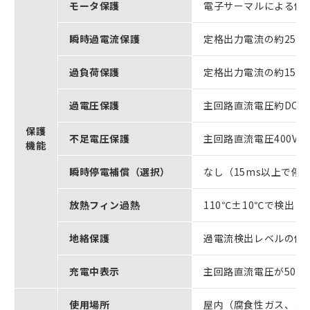
モータ保護
電子サーマルによる保
瞬時過電流保護
定格出力電流の約250
過負荷保護
定格出力電流の約150
過電圧保護
主回路直流電圧約DC8
保護
不足電圧保護
主回路直流電圧400V
機能
瞬時停電補償（選択）
なし（15ms以上で停
放熱フィン過熱
110℃±10℃で検出
地絡保護
過電流検出レベルの保
充電中表示
主回路直流電圧が50V
使用場所
屋内（腐食性ガス、じ