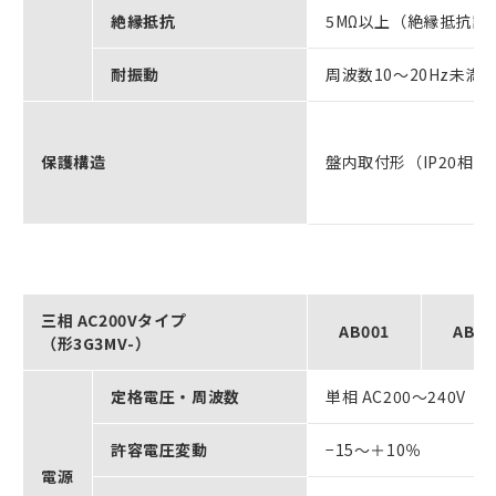
絶縁抵抗
5MΩ以上（絶縁抵抗
耐振動
周波数10～20Hz未満 9
保護構造
盤内取付形（IP20相当
三相 AC200Vタイプ
AB001
AB00
（形3G3MV-）
定格電圧・周波数
単相 AC200～240V 50
許容電圧変動
−15～＋10％
電源