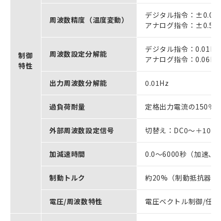
デジタル指令：±0.01
周波数精度（温度変動）
アナログ指令：±0.5％
デジタル指令：0.01Hz
周波数設定分解能
制御
アナログ指令：0.06Hz/
特性
出力周波数分解能
0.01Hz
過負荷耐量
定格出力電流の150％
外部周波数設定信号
切替え：DC0～＋10V（
加減速時間
0.0～6000秒（加速
制動トルク
約20%（制動抵抗器外
電圧/周波数特性
電圧ベクトル制御/任意