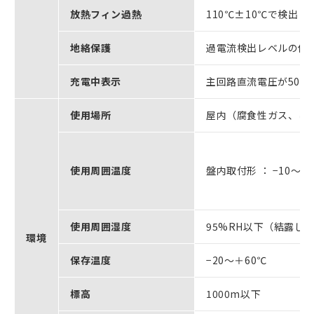
放熱フィン過熱
110℃±10℃で検出
地絡保護
過電流検出レベルの保
充電中表示
主回路直流電圧が50V
使用場所
屋内（腐食性ガス、じ
使用周囲温度
盤内取付形 ： −10～＋
使用周囲湿度
95%RH以下（結露し
環境
保存温度
−20～＋60℃
標高
1000m以下