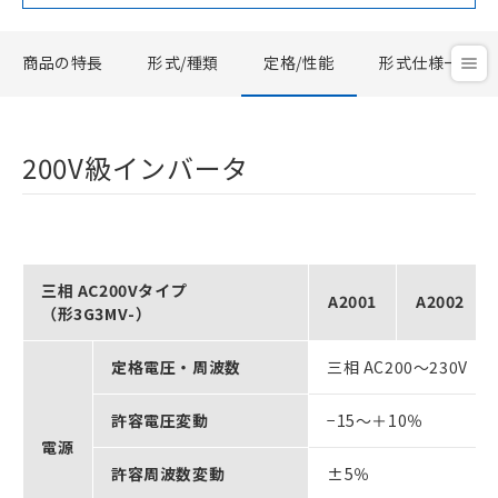
商品の特長
形式/種類
定格/性能
形式仕様一覧
200V級インバータ
三相 AC200Vタイプ
A2001
A2002
（形3G3MV-）
定格電圧・周波数
三相 AC200～230V 50
許容電圧変動
−15～＋10％
電源
許容周波数変動
±5％