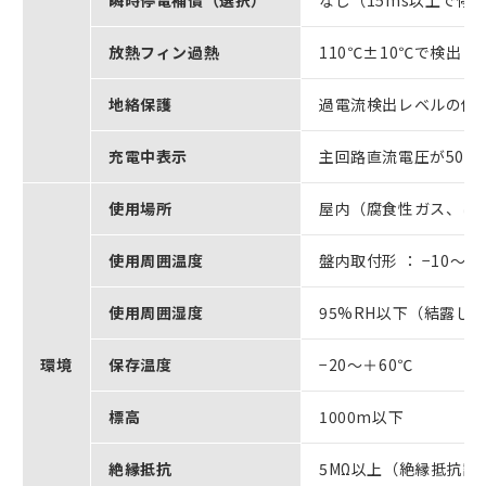
放熱フィン過熱
110℃±10℃で検出
地絡保護
過電流検出レベルの保
充電中表示
主回路直流電圧が50V
使用場所
屋内（腐食性ガス、じ
使用周囲温度
盤内取付形 ： −10～＋
使用周囲湿度
95%RH以下（結露し
環境
保存温度
−20～＋60℃
標高
1000m以下
絶縁抵抗
5MΩ以上（絶縁抵抗