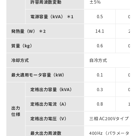
許容周波数変動
±5％
電源容量（kVA） ＊1
0.5
0.9
発熱量（W） ＊2
14.1
20
質量（kg）
0.6
0.7
冷却方式
自冷方式
最大適用モータ容量（kW）
0.1
0.2
定格出力容量（kVA）
0.3
0.6
定格出力電流（A）
0.8
1.6
出力
仕様
定格出力電圧（V）
三相 AC200Vタイプ：A
最大出力周波数
400Hz（パラメータ