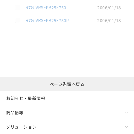
この資料を選択
R7G-VRSFPB25E750
2006/01/18
この資料を選択
R7G-VRSFPB25E750P
2006/01/18
選択したファイルを一
0
ページ先頭へ戻る
括ダウンロード
選択可能容量：
0.0
MB /
100
MB
お知らせ・最新情報
リセット
商品情報
ソリューション