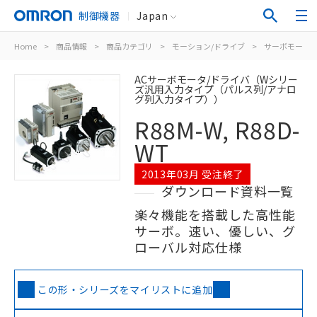
制御機器
Japan
Home
>
商品情報
>
商品カテゴリ
>
モーション/ドライブ
>
サーボモータ/
ACサーボモータ/ドライバ（Wシリー
ズ汎用入力タイプ（パルス列/アナロ
グ列入力タイプ））
R88M-W, R88D-
WT
2013年03月 受注終了
ダウンロード資料一覧
楽々機能を搭載した高性能
サーボ。速い、優しい、グ
ローバル対応仕様
この形・シリーズをマイリストに追加