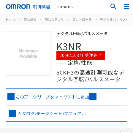
制御機器
Japan
Home
>
商品情報
>
商品カテゴリ
>
コントロール
>
デジタルパネルメータ
デジタル回転/パルスメータ
K3NR
2006年03月 受注終了
定格/性能
50KHzの高速計測可能なデ
ジタル回転/パルスメータ
この形・シリーズをマイリストに追加
カタログ/データシート/マニュアル