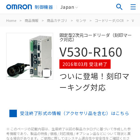
制御機器
Japan
Home
>
商品情報
>
商品カテゴリ
>
センサ
>
コードリーダ/OCR
>
V530
固定型2次元コードリーダ（刻印マー
ク対応）
V530-R160
2016年03月 受注終了
ついに登場！刻印マ
ーキング対応
受注終了形式の情報（アクセサリ品を含む）はこちら
※ このページの記載内容は、生産終了以前の製品カタログに基づいて作成した参
考情報であり、製品の特長 / 価格 / 対応規格 / オプション品などについて現状と異
なる場合があります。ご使用に際してはシステム適合性や安全性をご確認くださ