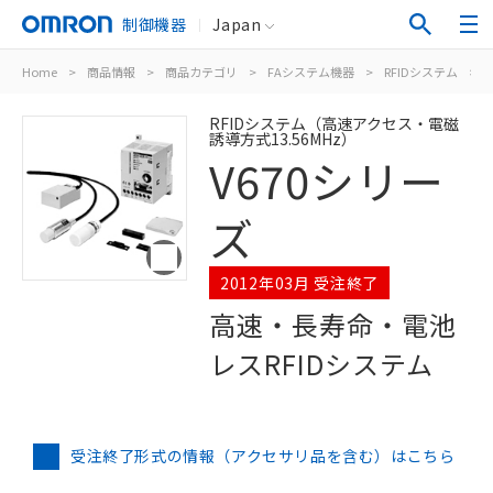
制御機器
Japan
Home
>
商品情報
>
商品カテゴリ
>
FAシステム機器
>
RFIDシステム
>
RFIDシステム（高速アクセス・電磁
誘導方式13.56MHz）
V670シリー
ズ
2012年03月 受注終了
高速・長寿命・電池
レスRFIDシステム
受注終了形式の情報（アクセサリ品を含む）はこちら