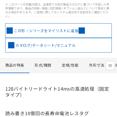
※ このページの記載内容は、生産終了以前の製品カタログに基づいて作成した参
考情報であり、製品の特長 / 価格 / 対応規格 / オプション品などについて現状と異
なる場合があります。ご使用に際してはシステム適合性や安全性をご確認くださ
い。
この形・シリーズをマイリストに追加
カタログ/データシート/マニュアル
商品の特長
形式/種類
定格/性能
外形寸法
128バイトリードライト14msの高速処理（固定
タイプ）
読み書き10億回の長寿命電池レスタグ