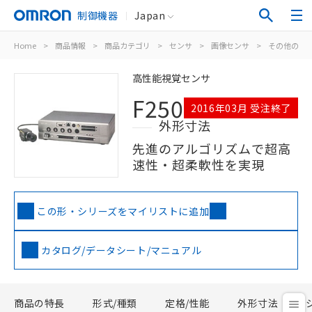
制御機器
Japan
Home
>
商品情報
>
商品カテゴリ
>
センサ
>
画像センサ
>
その他の画
高性能視覚センサ
F250
2016年03月 受注終了
外形寸法
先進のアルゴリズムで超高
速性・超柔軟性を実現
この形・シリーズをマイリストに追加
カタログ/データシート/マニュアル
商品の特長
形式/種類
定格/性能
外形寸法