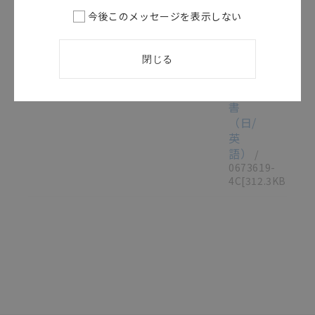
ッ
今後このメッセージを表示しない
チ
取
この資料を選択
取扱説明書（現品票）
2016/04/01
扱
閉じる
説
明
書
（日/
英
語）
/
0673619-
4C
[312.3KB]