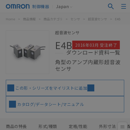
制御機器
Japan
Home
>
商品情報
>
商品カテゴリ
>
センサ
>
超音波センサ
>
E4B
超音波センサ
E4B
2016年03月 受注終了
ダウンロード資料一覧
角型のアンプ内蔵形超音波
センサ
この形・シリーズをマイリストに追加
カタログ/データシート/マニュアル
商品の特長
形式/種類
定格/性能
外形寸法