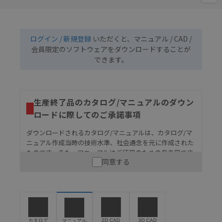
ログイン / 新規登録
いただくと、マニュアル / CAD /
会員限定のソフトウェアをダウンロードすることが
できます。
生産終了品のカタログ/マニュアルのダウン
ロードに際してのご承諾事項
ダウンロードされるカタログ/マニュアルは、カタログ/マ
ニュアル作成当時の技術水準、社会通念を元に作成された
ものです。また、マニュアルはご使用のための参考用です
同意する
ので、ご使用にあたっての安全性については十分にご配慮
ください。以下の内容をご承諾の上、ご利用ください。
お客様が本製品を人命や財産に重大な危険を及ぼすよ
うな用途に使用される場合には、システム全体として
危険を知らせたり、冗長設計により必要な安全性を確
保できるよう設計されていること、および本製品が全
カタログ
2D CAD
3D CAD
マニュアル