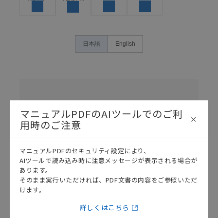
体の中で意図した用途に対して適切に配電・設置され
ていることを、必ず事前に確認してください。
カタログ/マニュアルに記載されているアプリケーショ
ン事例は参考用ですので、ご採用に際しては機器・装
日本語
English
置の機能や安全性をご確認のうえご使用ください。・
商品に接続される推奨機器等、現在では入手困難なも
のもそのまま記載しています。・誤字、脱字が含まれ
ている可能性がありますがご容赦ください。
名
称
記載されているサービス内容や連絡先等は作成当時の
/
ものであり、変更・改定させていただいている可能性
カ
マニュアルPDFのAIツールでのご利
種類
タ
最終更新
があります。改めて当サイトの掲載内容をご確認のう
選択
ロ
用時のご注意
え、ご用命下さいますようお願いいたします。
グ
番
号
マニュアルPDFのセキュリティ設定により、
各種マニュアル・テクニカルガイド・取扱説明書のダウンロード
AIツールで読み込み時に注意メッセージが表示される場合が
E4B
あります。
超
そのまま実行いただければ、PDF文書の内容をご参照いただ
音
けます。
波
ス
詳しくはこちら
イ