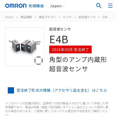
制御機器
Japan
Home
>
商品情報
>
商品カテゴリ
>
センサ
>
超音波センサ
>
E4B
超音波センサ
E4B
2016年03月 受注終了
角型のアンプ内蔵形
超音波センサ
受注終了形式の情報（アクセサリ品を含む）はこちら
※ このページの記載内容は、生産終了以前の製品カタログに基づいて作成した参
考情報であり、製品の特長 / 価格 / 対応規格 / オプション品などについて現状と異
なる場合があります。ご使用に際してはシステム適合性や安全性をご確認くださ
い。