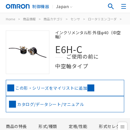
制御機器
Japan
Home
>
商品情報
>
商品カテゴリ
>
センサ
>
ロータリエンコーダ
>
イ
インクリメンタル形 外径φ40（中空
軸）
E6H-C
ご使用の前に
中空軸タイプ
この形・シリーズをマイリストに追加
カタログ/データシート/マニュアル
商品の特長
形式/種類
定格/性能
形式セレクタ