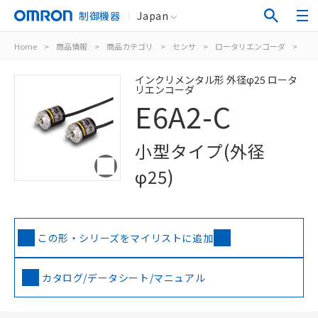
制御機器
Japan
Home
>
商品情報
>
商品カテゴリ
>
センサ
>
ロータリエンコーダ
>
イ
インクリメンタル形 外径φ25 ロータ
リエンコーダ
E6A2-C
小型タイプ(外径
φ25)
この形・シリーズをマイリストに追加
カタログ/データシート/マニュアル