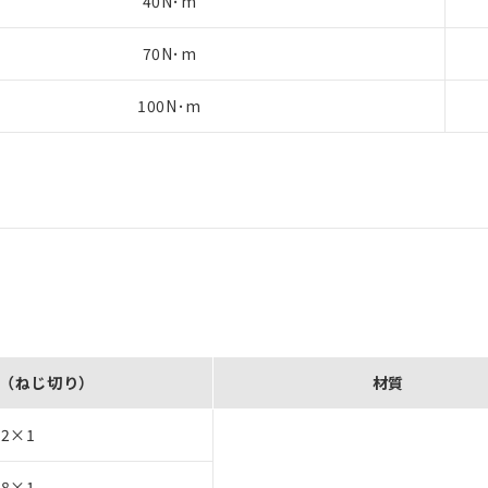
40N･m
70N･m
100N･m
（ねじ切り）
材質
12×1
18×1