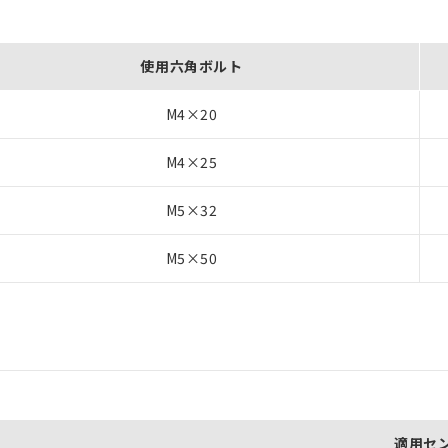
使用六角ボルト
M4×20
M4×25
M5×32
M5×50
適用セ