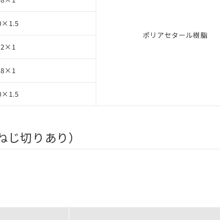
0×1.5
ポリアセタール樹脂
12×1
18×1
0×1.5
ねじ切りあり）