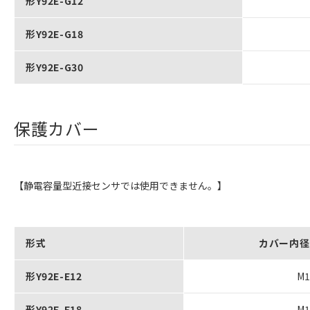
形Y92E-G12
形Y92E-G18
形Y92E-G30
保護カバー
【静電容量型近接センサでは使用できません。】
形式
カバー内径
形Y92E-E12
M
形Y92E-E18
M