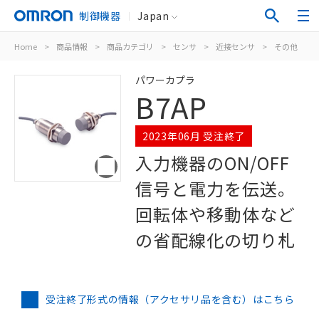
制御機器
Japan
Home
>
商品情報
>
商品カテゴリ
>
センサ
>
近接センサ
>
その他
>
パワーカプラ
B7AP
2023年06月 受注終了
入力機器のON/OFF
信号と電力を伝送。
回転体や移動体など
の省配線化の切り札
受注終了形式の情報（アクセサリ品を含む）はこちら