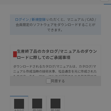
ログイン / 新規登録
いただくと、マニュアル / CAD /
会員限定のソフトウェアをダウンロードすることが
できます。
生産終了品のカタログ/マニュアルのダウン
ロードに際してのご承諾事項
ダウンロードされるカタログ/マニュアルは、カタログ/マ
ニュアル作成当時の技術水準、社会通念を元に作成された
ものです。また、マニュアルはご使用のための参考用です
同意する
ので、ご使用にあたっての安全性については十分にご配慮
ください。以下の内容をご承諾の上、ご利用ください。
お客様が本製品を人命や財産に重大な危険を及ぼすよ
うな用途に使用される場合には、システム全体として
危険を知らせたり、冗長設計により必要な安全性を確
保できるよう設計されていること、および本製品が全
2D CAD
3D CAD
カタログ