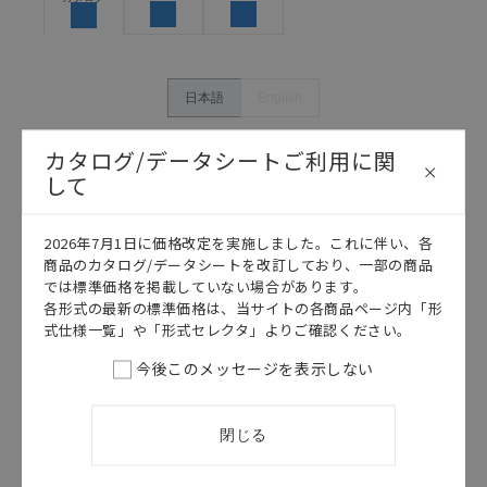
体の中で意図した用途に対して適切に配電・設置され
ていることを、必ず事前に確認してください。
カタログ/マニュアルに記載されているアプリケーショ
ン事例は参考用ですので、ご採用に際しては機器・装
日本語
English
置の機能や安全性をご確認のうえご使用ください。・
商品に接続される推奨機器等、現在では入手困難なも
カタログ/データシートご利用に関
のもそのまま記載しています。・誤字、脱字が含まれ
して
ている可能性がありますがご容赦ください。
記載されているサービス内容や連絡先等は作成当時の
ものであり、変更・改定させていただいている可能性
2026年7月1日に価格改定を実施しました。これに伴い、各
があります。改めて当サイトの掲載内容をご確認のう
商品のカタログ/データシートを改訂しており、一部の商品
え、ご用命下さいますようお願いいたします。
では標準価格を掲載していない場合があります。
各形式の最新の標準価格は、当サイトの各商品ページ内「形
式仕様一覧」や「形式セレクタ」よりご確認ください。
今後このメッセージを表示しない
このカタログを選択
カタログ
日本語
閉じる
E2R
E2R データシ