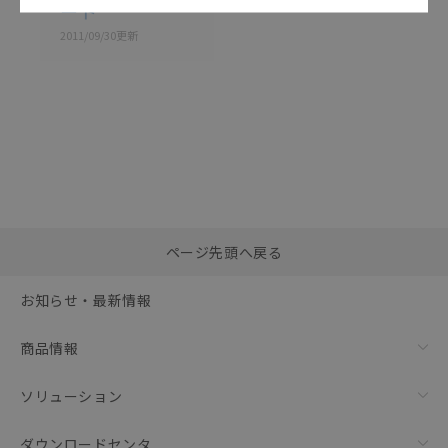
ート
2011/09/30
更新
選択したファイルを一
0
ページ先頭へ戻る
括ダウンロード
選択可能容量：
0.0
MB /
100
MB
お知らせ・最新情報
リセット
商品情報
ソリューション
ダウンロードセンタ