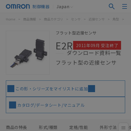
制御機器
Japan
Home
>
商品情報
>
商品カテゴリ
>
センサ
>
近接センサ
>
角型
>
E2
フラット型近接センサ
E2R
2011年09月 受注終了
ダウンロード資料一覧
フラット型の近接センサ
この形・シリーズをマイリストに追加
カタログ/データシート/マニュアル
商品の特長
形式/種類
定格/性能
外形寸法