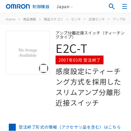
制御機器
Japan
Home
>
商品情報
>
商品カテゴリ
>
センサ
>
近接センサ
>
アンプ分離/
アンプ分離近接スイッチ（ティーチン
グタイプ）
E2C-T
2007年03月 受注終了
感度設定にティーチ
ング方式を採用した
スリムアンプ分離形
近接スイッチ
受注終了形式の情報（アクセサリ品を含む）はこちら