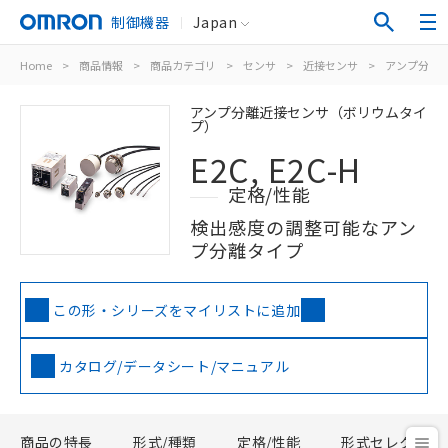
制御機器
Japan
Home
>
商品情報
>
商品カテゴリ
>
センサ
>
近接センサ
>
アンプ分離/
アンプ分離近接センサ（ボリウムタイ
プ）
E2C, E2C-H
定格/性能
検出感度の調整可能なアン
プ分離タイプ
この形・シリーズをマイリストに追加
カタログ/データシート/マニュアル
商品の特長
形式/種類
定格/性能
形式セレクタ