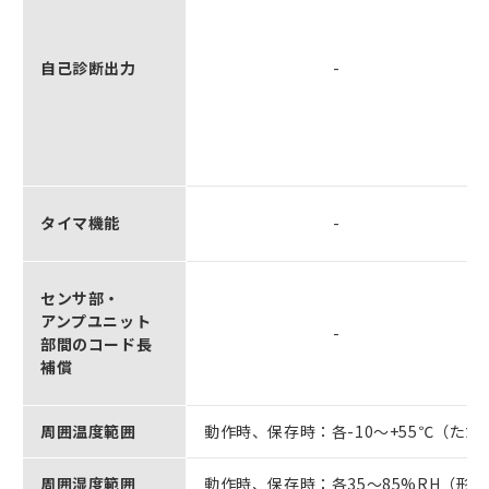
自己診断出力
-
タイマ機能
-
センサ部・
アンプユニット
-
部間のコード長
補償
周囲温度範囲
動作時、保存時：各-10～+55℃（た
周囲湿度範囲
動作時、保存時：各35～85%RH（形E2