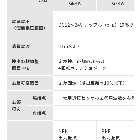
GE4A
GF4A
電源電圧
DC12～24V リップル（p-p）10%以下 
（使用電圧範囲）
消費電流
25mA以下
検出距離調整
定格検出距離の20%以上、
範囲 ＊2
4回転ポテンショメータ
応差可変範囲
応差固定（検出距離の10%以下）
無接点
（使用近接センサの応答周波数を参照
応答
時間
有接点
NPN
PNP
出力抵抗
出力抵抗