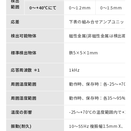
検出
範囲
0～+40℃にて
0～1.2mm
0～1.5mm
応差
下表の組み合せアンプユニット
検出可能物体
磁性金属(非磁性金属は検出距
標準検出物体
鉄5×5×1mm
応答周波数 ＊1
1kHz
周囲温度範囲
動作時、保存時：各-25～+70
周囲湿度範囲
動作時、保存時：各35～95%R
温度の影響
-25～+70℃の温度範囲内で+
振動(耐久)
10～55Hz 複振幅1.5mm X、Y