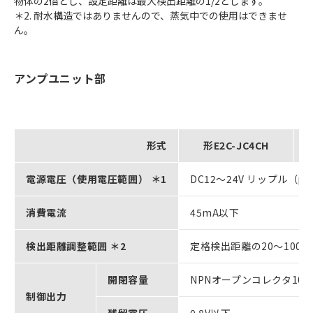
物体の2倍とし、設定距離は最大検出距離の1/2とします。
＊2. 耐水構造ではありませんので、蒸気中での使用はできませ
ん。
アンプユニット部
形式
形E2C-JC4CH
電源電圧（使用電圧範囲） ＊1
DC12～24V リップル（p-
消費電流
45mA以下
検出距離調整範囲 ＊2
定格検出距離の20～100
開閉容量
NPNオープンコレクタ100
制御出力
残留電圧
0.8V以下