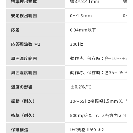
標準検出物体
鉄8×8×1mm
鉄1
安定検出範囲
0～1.5mm
0～
応差
0.04mm以下
応答周波数 ＊1
300Hz
周囲温度範囲
動作時、保存時：各−10～＋2
周囲湿度範囲
動作時、保存時：各35～95％
温度の影響
±0.2％/℃
振動（耐久）
10～55Hz複振幅1.5mm X、Y
衝撃（耐久）
500m/s
2
X、Y、Z各方向 3回
保護構造
IEC規格 IP60 ＊2