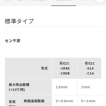
標準タイプ
センサ部
形E2C
形E2C
形式
-CR8A
-X1A
-CR8B
-C1A
最大検出距離
1.8mm
2mm
(+23℃時)
周囲温度範囲
0～0.8mm
0～1mm
安定