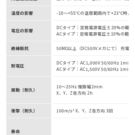
温度の影響
-10～+55℃の温度範囲内で+23℃時、
DCタイプ：定格電源電圧±20%の範
電圧の影響
ACタイプ：定格電源電圧±10%の範
絶縁抵抗
50MΩ以上（DC500Vメガにて） 充電
DCタイプ：AC1,000V 50/60Hz 1
耐電圧
ACタイプ：AC1,500V 50/60Hz 1
10～25Hz 複振幅2mm
振動（耐久）
X、Y、Z各方向 2h
衝撃（耐久）
100m/s
2
X、Y、Z各方向 3回
寿命