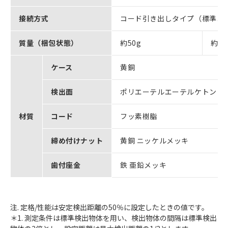
接続方式
コード引き出しタイプ（標準コー
質量（梱包状態）
約50g
約60
ケース
黄銅
検出面
ポリエーテルエーテルケトン
材質
コード
フッ素樹脂
締め付けナット
黄銅 ニッケルメッキ
歯付座金
鉄 亜鉛メッキ
注. 定格/性能は安定検出距離の50％に設定したときの値です。
＊1. 測定条件は標準検出物体を用い、検出物体の間隔は標準検出