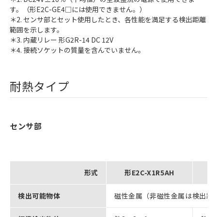
す。（形E2C-GE4□には使用できません。）
＊2. センサ部とセット使用したとき、各性能を満足する検出距離
範囲を示します。
＊3. 内蔵リレー 形G2R-14 DC 12V
＊4. 接続ソケットの質量を含んでいません。
耐熱タイプ
センサ部
形式
形E2C-X1R5AH
検出可能物体
磁性金属（非磁性金属は検出距