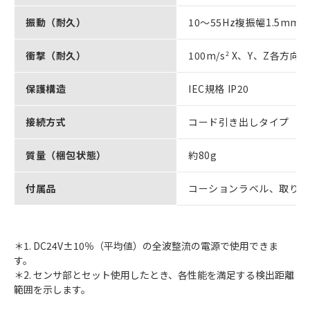
振動（耐久）
10～55Hz複振幅1.5mm 
衝撃（耐久）
100m/s
2
X、Y、Z各方向 
保護構造
IEC規格 IP20
接続方式
コード引き出しタイプ（標
質量（梱包状態）
約80g
付属品
コーションラベル、取りつ
＊1. DC24V±10％（平均値）の全波整流の電源で使用できま
す。
＊2. センサ部とセット使用したとき、各性能を満足する検出距離
範囲を示します。