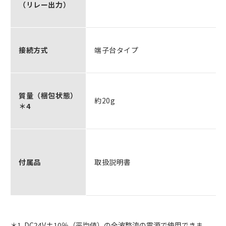
（リレー出力）
接続方式
端子台タイプ
質量（梱包状態）
約20g
＊4
付属品
取扱説明書
＊1. DC24V±10％（平均値）の全波整流の電源で使用できま