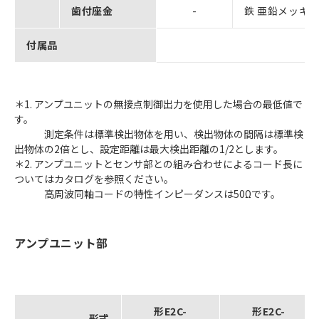
歯付座金
-
鉄 亜鉛メッキ(形
付属品
＊1. アンプユニットの無接点制御出力を使用した場合の最低値で
す。
測定条件は標準検出物体を用い、検出物体の間隔は標準検
出物体の2倍とし、設定距離は最大検出距離の1/2とします。
＊2. アンプユニットとセンサ部との組み合わせによるコード長に
ついてはカタログを参照ください。
高周波同軸コードの特性インピーダンスは50Ωです。
アンプユニット部
形E2C-
形E2C-
形式