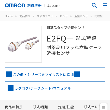
制御機器
Japan
Home
>
商品情報
>
商品カテゴリ
>
センサ
>
近接センサ
>
円柱型
>
耐薬品タイプ近接センサ
E2FQ
形式/種類
耐薬品用フッ素樹脂ケース
近接センサ
この形・シリーズをマイリストに追加
カタログ/データシート/マニュアル
商品の特長
形式/種類
定格/性能
形式セレクタ