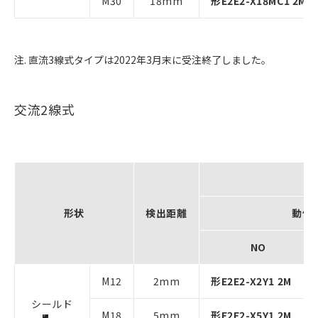
M30
18mm
形E2E2-X18MC1 2M
注. 直流3線式タイプは2022年3月末に受注終了しました。
交流2線式
形
形状
検出距離
動作
NO
M12
2mm
形E2E2-X2Y1 2M
シールド
M18
5mm
形E2E2-X5Y1 2M