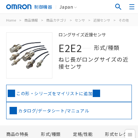
制御機器
Japan
Home
>
商品情報
>
商品カテゴリ
>
センサ
>
近接センサ
>
その他
>
ロングサイズ近接センサ
E2E2
形式/種類
ねじ長がロングサイズの近
接センサ
この形・シリーズをマイリストに追加
カタログ/データシート/マニュアル
商品の特長
形式/種類
定格/性能
形式セレクタ