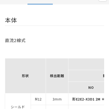
本体
直流2線式
形状
検出距離
動
NO
M12
3mm
形E2E2-X3D1 2M ＊
シールド