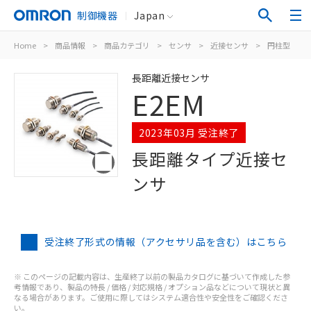
制御機器
Japan
Home
>
商品情報
>
商品カテゴリ
>
センサ
>
近接センサ
>
円柱型
>
長距離近接センサ
E2EM
2023年03月 受注終了
長距離タイプ近接セ
ンサ
受注終了形式の情報（アクセサリ品を含む）はこちら
※ このページの記載内容は、生産終了以前の製品カタログに基づいて作成した参
考情報であり、製品の特長 / 価格 / 対応規格 / オプション品などについて現状と異
なる場合があります。ご使用に際してはシステム適合性や安全性をご確認くださ
い。