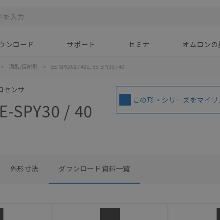
ウンロード
サポート
セミナ
オムロンの
>
溝型/反射形
>
EE-SPX301 / 401, EE-SPY30 / 40
ロセンサ
この形・シリーズをマイリ
E-SPY30 / 40
外形寸法
ダウンロード資料一覧