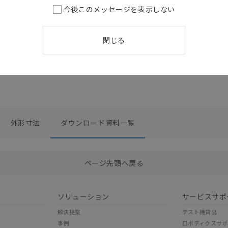
イクロセ
今後このメッセージを表示しない
ションガ
閉じる
外形寸法
ダウンロード資料一覧
選択したファイルを一括ダウンロード
0
選択可能容量：
0.0
MB /
100
MB
ページ先頭へ戻る
ソリューション
サービスサポ
解決提案
テスト機貸出
事例
ロボティクスサ