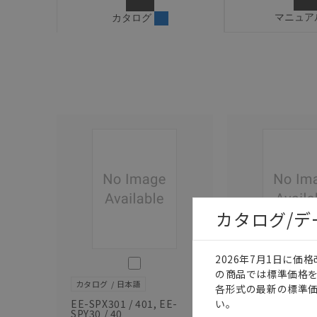
マニュア
カタログ
カタログ/
2026年7月1日に
このカタログを選択
の商品では標準価格
カタログ
日本語
カタログ
日本語
各形式の最新の標準
EE-SPX301 / 401, EE-
SCEB-089P
い。
SPY30 / 40