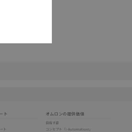
リセット
ート
オムロンの提供価値
目指す姿
ポート
コンセプト「i-Automation!」