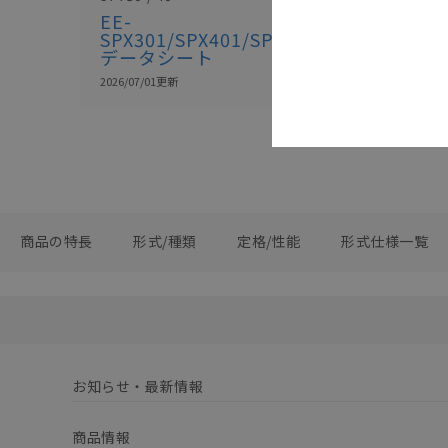
フォト・マ
EE-
ンサ セレク
SPX301/SPX401/SPY30/SPY40
イド
データシート
2026/07/01
更新
2026/07/01
更新
商品の特長
形式/種類
定格/性能
形式仕様一覧
お知らせ・最新情報
商品情報