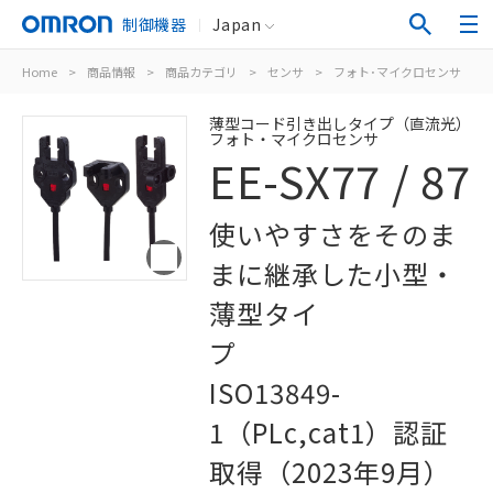
制御機器
Japan
Home
>
商品情報
>
商品カテゴリ
>
センサ
>
フォト･マイクロセンサ
>
薄型コード引き出しタイプ（直流光）
フォト・マイクロセンサ
EE-SX77 / 87
使いやすさをそのま
まに継承した小型・
薄型タイ
プ
ISO13849-
1（PLc,cat1）認証
取得（2023年9月）