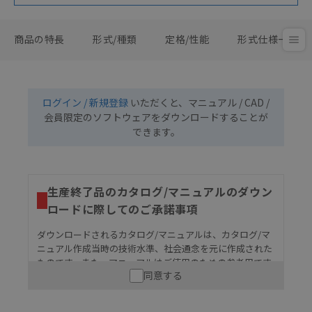
商品の特長
形式/種類
定格/性能
形式仕様一覧
ログイン / 新規登録
いただくと、マニュアル / CAD /
会員限定のソフトウェアをダウンロードすることが
できます。
生産終了品のカタログ/マニュアルのダウン
ロードに際してのご承諾事項
ダウンロードされるカタログ/マニュアルは、カタログ/マ
ニュアル作成当時の技術水準、社会通念を元に作成された
ものです。また、マニュアルはご使用のための参考用です
同意する
ので、ご使用にあたっての安全性については十分にご配慮
ください。以下の内容をご承諾の上、ご利用ください。