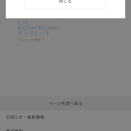
閉じる
カタログ
日本語
E3X-NT / NM / NV /
NVG
E3X-
NT/NM/NV/NVG
データシート
2012/03/31
更新
選択したファイルを一
0
ページ先頭へ戻る
括ダウンロード
選択可能容量：
0.0
MB /
100
MB
お知らせ・最新情報
リセット