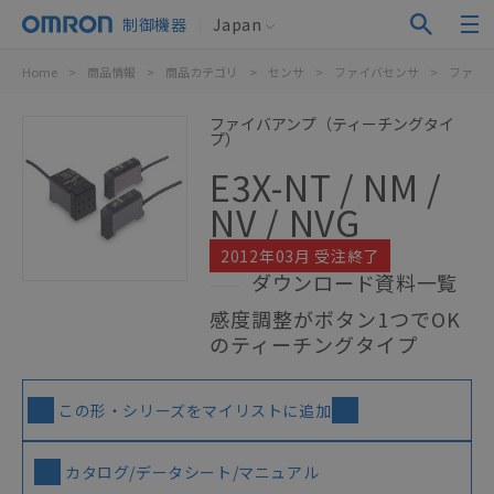
制御機器
Japan
Home
>
商品情報
>
商品カテゴリ
>
センサ
>
ファイバセンサ
>
ファイ
ファイバアンプ（ティーチングタイ
プ）
E3X-NT / NM /
NV / NVG
2012年03月 受注終了
ダウンロード資料一覧
感度調整がボタン1つでOK
のティーチングタイプ
この形・シリーズをマイリストに追加
カタログ/データシート/マニュアル