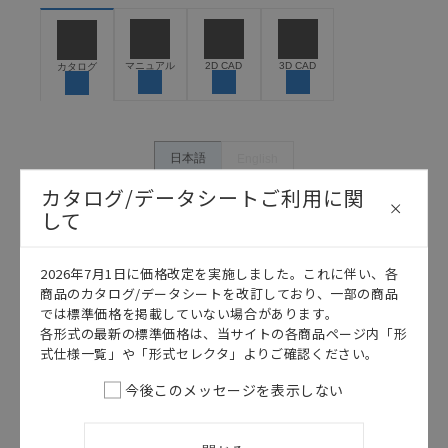
お客様が本製品を人命や財産に重大な危険を及ぼすよ
うな用途に使用される場合には、システム全体として
危険を知らせたり、冗長設計により必要な安全性を確
保できるよう設計されていること、および本製品が全
マニュアル
2D CAD
3D CAD
カタログ
体の中で意図した用途に対して適切に配電・設置され
ていることを、必ず事前に確認してください。
カタログ/マニュアルに記載されているアプリケーショ
ン事例は参考用ですので、ご採用に際しては機器・装
日本語
English
置の機能や安全性をご確認のうえご使用ください。・
カタログ/データシートご利用に関
商品に接続される推奨機器等、現在では入手困難なも
のもそのまま記載しています。・誤字、脱字が含まれ
して
ている可能性がありますがご容赦ください。
記載されているサービス内容や連絡先等は作成当時の
2026年7月1日に価格改定を実施しました。これに伴い、各
ものであり、変更・改定させていただいている可能性
商品のカタログ/データシートを改訂しており、一部の商品
があります。改めて当サイトの掲載内容をご確認のう
では標準価格を掲載していない場合があります。
え、ご用命下さいますようお願いいたします。
各形式の最新の標準価格は、当サイトの各商品ページ内「形
式仕様一覧」や「形式セレクタ」よりご確認ください。
今後このメッセージを表示しない
このカタログを選択