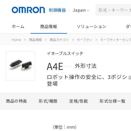
制御機器
Japan
ホーム
商品情報
ソリューション
ダ
Home
>
商品情報
>
商品カテゴリ
>
セーフティ
>
セーフティキーセレ
イネーブルスイッチ
A4E
外形寸法
ロボット操作の安全に、3ポジシ
登場
商品の特長
形式/種類
定格/性能
形式仕様一覧
（単位：mm）