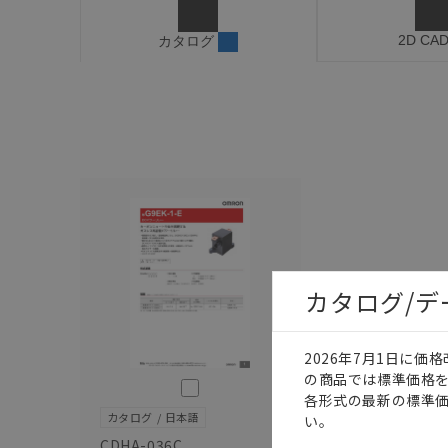
2D CA
カタログ
カタログ/
2026年7月1日に
の商品では標準価格
このカタログを選択
各形式の最新の標準
カタログ
日本語
い。
CDHA-036C