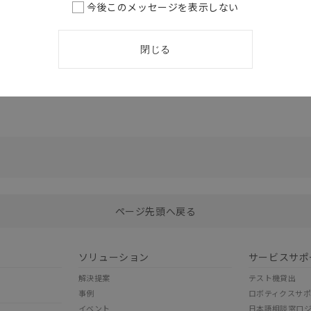
今後このメッセージを表示しない
閉じる
選択したファイルを一括ダウンロード
0
選択可能容量：
0.0
MB /
100
MB
ページ先頭へ戻る
ソリューション
サービスサポ
解決提案
テスト機貸出
事例
ロボティクスサ
イベント
日本語相談窓口