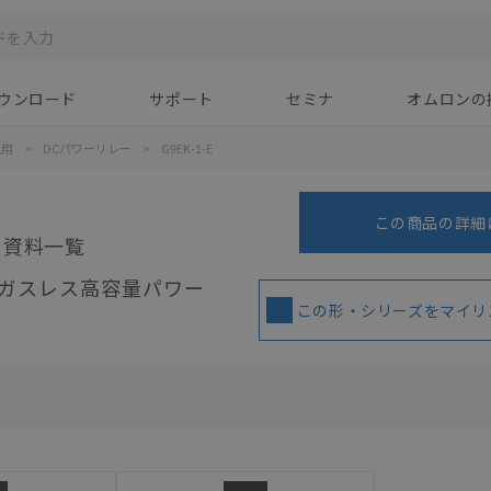
ウンロード
サポート
セミナ
オムロンの
蔵用
>
DCパワーリレー
>
G9EK-1-E
この商品の詳細
ド資料一覧
ガスレス高容量パワー
この形・シリーズをマイリ