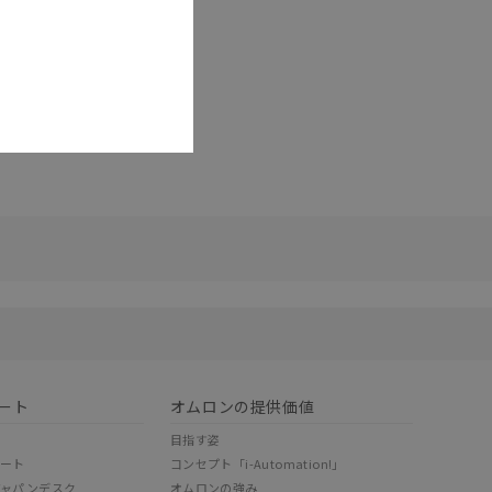
リセット
ート
オムロンの提供価値
目指す姿
ポート
コンセプト「i-Automation!」
ジャパンデスク
オムロンの強み