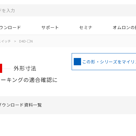
ウンロード
サポート
セミナ
オムロンの
スイッチ
>
D4D-□N
この形・シリーズをマイリ
外形寸法
マーキングの適合確認に
ダウンロード資料一覧