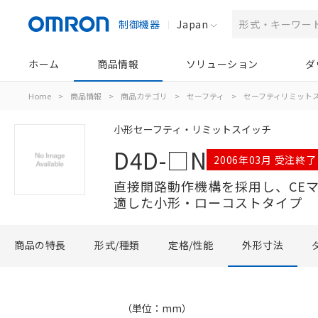
制御機器
Japan
ホーム
商品情報
ソリューション
ダ
Home
>
商品情報
>
商品カテゴリ
>
セーフティ
>
セーフティリミット
小形セーフティ・リミットスイッチ
D4D-□N
2006年03月 受注終了
直接開路動作機構を採用し、CE
適した小形・ローコストタイプ
商品の特長
形式/種類
定格/性能
外形寸法
（単位：mm）