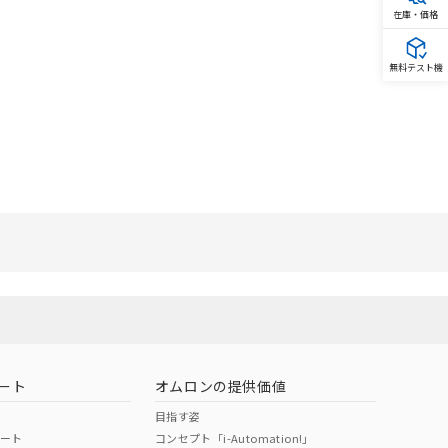
在庫・価格
無料テスト機
ート
オムロンの提供価値
目指す姿
ポート
コンセプト「i-Automation!」