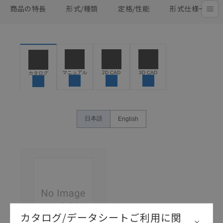
商品の特長
形式/種類
定格/性能
形式仕様一覧
マニュアル
2D CAD
3D CAD
カタログ
日本語
English
カタログ/データシートご利用に関