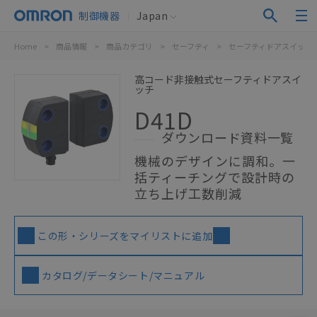
制御機器
Japan
Home
>
商品情報
>
商品カテゴリ
>
セーフティ
>
セーフティドアスイッチ
高コード非接触式セーフティドアスイ
ッチ
D41D
ダウンロード資料一覧
機械のデザインに調和。一
括ティーチングで設計時の
立ち上げ工数削減
この形・シリーズをマイリストに追加
カタログ/データシート/マニュアル