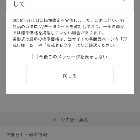
して
このカタログを選択
2026年7月1日に価格改定を実施しました。これに伴い、各
商品のカタログ/データシートを改訂しており、一部の商品
カタログ
日本語
では標準価格を掲載していない場合があります。
SGFM-110J
各形式の最新の標準価格は、当サイトの各商品ページ内「形
D41D カタログ
式仕様一覧」や「形式セレクタ」よりご確認ください。
2026/07/01
更新
今後このメッセージを表示しない
閉じる
選択したファイルを一
0
ページ先頭へ戻る
括ダウンロード
選択可能容量：
0.0
MB /
100
MB
お知らせ・最新情報