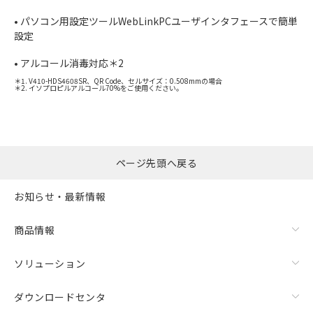
• パソコン用設定ツールWebLinkPCユーザインタフェースで簡単
設定
• アルコール消毒対応＊2
＊1. V410-HDS4608SR、QR Code、セルサイズ：0.508mmの場合
＊2. イソプロピルアルコール70%をご使用ください。
ページ先頭へ戻る
お知らせ・最新情報
商品情報
ソリューション
ダウンロードセンタ