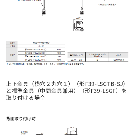
上下金具（横穴２丸穴１）（形F39-LSGTB-SJ）
と標準金具（中間金具兼用）（形F39-LSGF）を
取り付ける場合
背面取り付け時