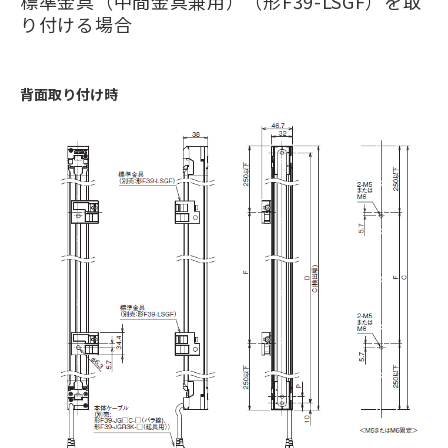
標準金具（中間金具兼用）（形F39-LSGF）を取
り付ける場合
背面取り付け時