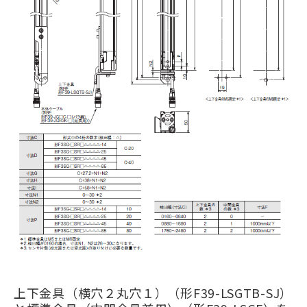
上下金具（横穴２丸穴１）（形F39-LSGTB-SJ）