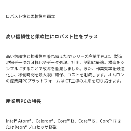
ロバスト性と柔軟性を両立
高い信頼性と柔軟性にロバスト性をプラス
高い信頼性と拡張性を兼ね備えたNYシリーズ産業用PCは、製造
現場データの可視化やデータ処理、計測、制御に最適。構造をシ
ンプルにすることで故障を低減しました。また、作業効率を最適
化し、稼働時間を最大限に確保、コストを削減します。オムロン
の産業用PCプラットフォームはICT主導の未来を切り拓きます。
産業用PCの特長
Intel® Atom®、Celeron®、Core™ i3、Core™ i5 、Core™ i7 ま
たは Xeon® プロセッサ搭載