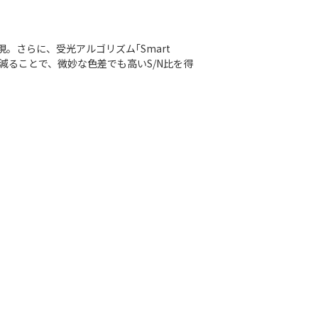
。さらに、受光アルゴリズム｢Smart
イズが減ることで、微妙な色差でも高いS/N比を得