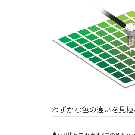
わずかな色の違いを見極
高S/N比を生み出す3つのN-Sm