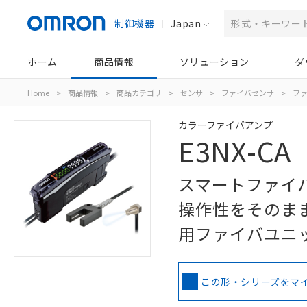
制御機器
Japan
ホーム
商品情報
ソリューション
ダ
Home
>
商品情報
>
商品カテゴリ
>
センサ
>
ファイバセンサ
>
フ
カラーファイバアンプ
E3NX-CA
スマートファイ
操作性をそのま
用ファイバユニ
この形・シリーズをマ