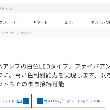
ウンロード
サポート
セミナ
オムロンの
ァイバアンプ
>
E3NX-CA
バアンプの白色LEDタイプ。ファイバア
まに、高い色判別能力を実現します。既
ットもそのまま接続可能
イリストに追加
カタログ/データシート/マニュアル