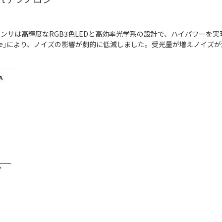
ンサは高輝度なRGB3色LEDと高効率光学系の設計で、ハイパワーを実現
IC｢N-Core｣により、ノイズの影響が劇的に低減しました。受光量が増えノ