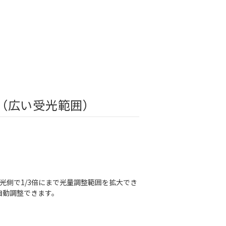
（広い受光範囲）
倍、受光側で1/3倍にまで光量調整範囲を拡大でき
自動調整できます。