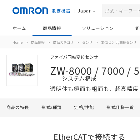
制御機器
Japan
ホーム
商品情報
ソリューション
ダ
Home
>
商品情報
>
商品カテゴリ
>
センサ
>
変位センサ/測長センサ
ファイバ同軸変位センサ
ZW-8000 / 7000 
システム構成
透明体も鏡面も粗面も、超高精度
商品の特長
形式/種類
定格/性能
形式仕様一覧
EtherCATで接続する