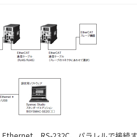
P、Ethernet、RS-232C、パラレルで接続