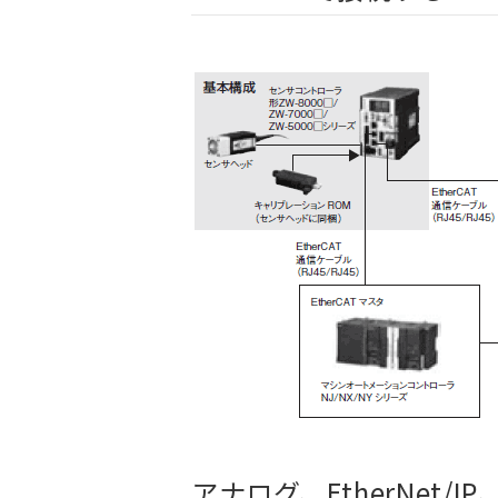
アナログ、EtherNet/I