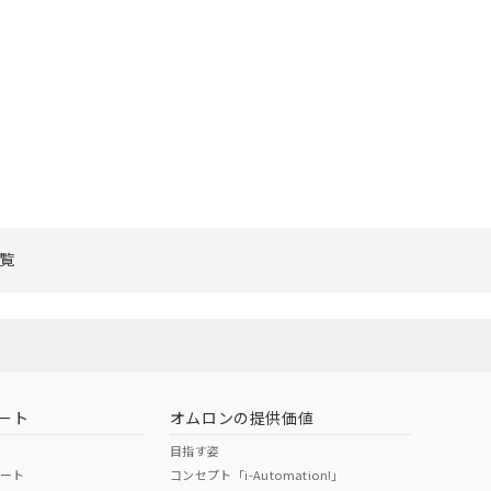
覧
ート
オムロンの提供価値
目指す姿
ポート
コンセプト「i-Automation!」