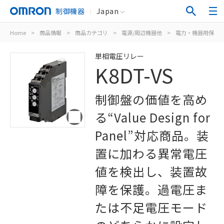
制御機器
Japan
Home
>
商品情報
>
商品カテゴリ
>
電源/周辺機器他
>
電力・機器用保護
単相電圧リレー
K8DT-VS
制御盤の価値を高め
る“Value Design for
Panel”対応商品。装
置に加わる異常電圧
値を検出し、装置故
障を保護。過電圧ま
たは不足電圧モード