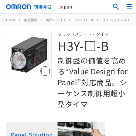
制御機器
Japan
Home
>
商品情報
>
商品カテゴリ
>
コントロール
>
タイマ/タイムスイッ
ソリッドステート・タイマ
H3Y-□-B
制御盤の価値を高め
る“Value Design for
Panel”対応商品。シ
ーケンス制御用超小
型タイマ