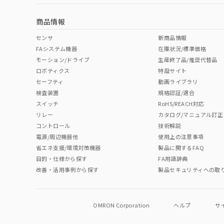
商品情報
センサ
新商品情報
FAシステム機器
在庫状況/標準価格
モーション/ドライブ
生産終了品/推奨代替品
ロボティクス
特設サイト
セーフティ
動画ライブラリ
検査装置
規格認証/適合
スイッチ
RoHS/REACH対応
リレー
カタログ/マニュアル訂正
コントロール
技術解説
電源/周辺機器他
使用上の注意事項
省エネ支援/環境対策機器
製品に関するFAQ
目的・仕様から探す
FA用語辞典
改善・活用事例から探す
製品セキュリティへの取
OMRON Corporation
ヘルプ
サ