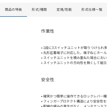
商品の特長
形式/種類
定格/性能
形式仕様一覧
作業性
• 1段に3スイッチユニットが取りつけられ
• 丸形圧着端子に対応した、端子ねじホー
• スイッチユニットを積み重ねた場合にお
• スイッチユニットの方向性を無くして組
安全性
• 確実かつ簡単に操作できるロックレバー
• フィンガープロテクト構造により安全性
• 配線の緩みの発生がなく、メンテナンスフ