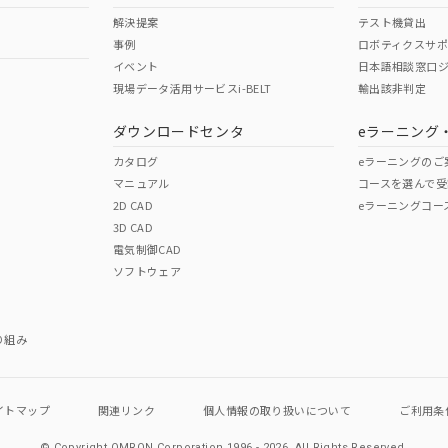
解決提案
テスト機貸出
事例
ロボティクスサ
イベント
日本語相談窓口
現場データ活用サービスi-BELT
輸出該非判定
ダウンロードセンタ
eラーニング
カタログ
eラーニングのご
マニュアル
コースを選んで受
2D CAD
eラーニングコー
3D CAD
電気制御CAD
ソフトウェア
り組み
イトマップ
関連リンク
個人情報の
取り扱いについて
ご利用条
© Copyright OMRON Corporation 1996 - 2026.
All Rights Reserved.