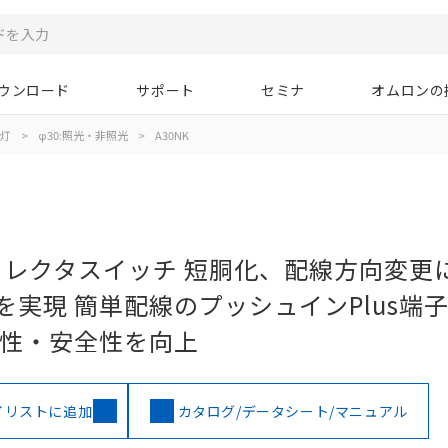
ウンロード
サポート
セミナ
オムロンの
示灯
>
φ30:照光・非照光
>
A30NK
セレクタスイッチ 短胴化、配線方向変更
を実現 簡単配線のプッシュインPlus端
業性・安全性を向上
イリストに追加
カタログ/データシート/マニュアル