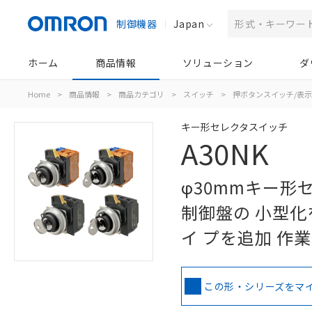
制御機器
Japan
ホーム
商品情報
ソリューション
ダ
Home
>
商品情報
>
商品カテゴリ
>
スイッチ
>
押ボタンスイッチ/表
キー形セレクタスイッチ
A30NK
φ30mmキー形
制御盤の 小型化
イ プを追加 作
この形・シリーズをマ