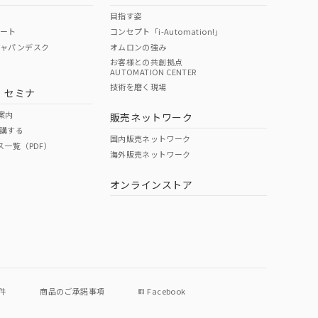
目指す姿
ポート
コンセプト「i-Automation!」
ジャパンデスク
オムロンの強み
お客様との共創拠点
AUTOMATION CENTER
技術を磨く現場
・セミナ
案内
販売ネットワーク
講する
国内販売ネットワーク
ス一覧（PDF）
海外販売ネットワーク
オンラインストア
件
商品のご承諾事項
Facebook