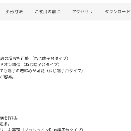
外形寸法
ご使用の前に
アクセサリ
ダウンロード
多段の増設も可能 （ねじ端子台タイプ）
ルドオン構造 （ねじ端子台タイプ）
いても端子の増締めが可能（ねじ端子台タイプ）
立が容易。
機構を採用。
を追求。
リーを実現（プッシュインPlus端子台タイプ）