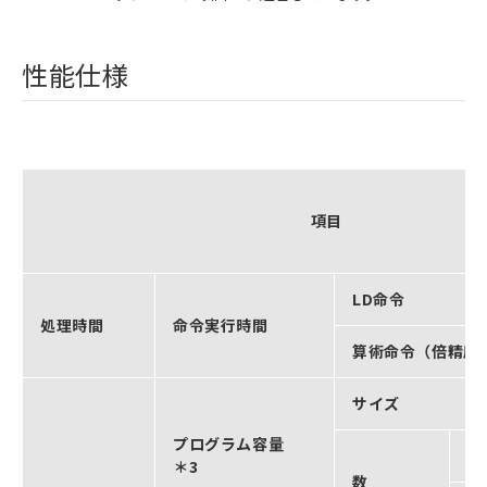
性能仕様
項目
LD命令
処理時間
命令実行時間
算術命令（倍精度
サイズ
プログラム容量
P
＊3
数