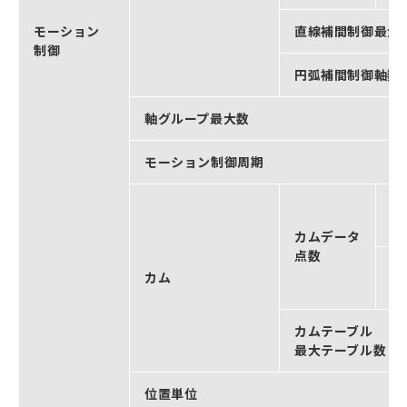
モーション
直線補間制御最大
制御
円弧補間制御軸数
軸グループ最大数
モーション制御周期
1
あ
カムデータ
点数
全
カム
最
カムテーブル
最大テーブル数
位置単位