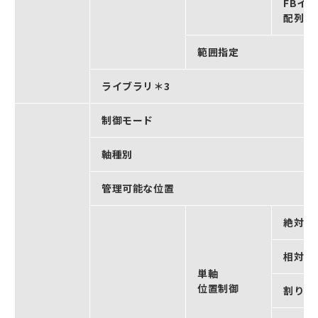
FBイ
配列指
範囲指定
ライブラリ＊3
制御モード
軸種別
管理可能な位置
絶対値
相対値
単軸
位置制御
割り込