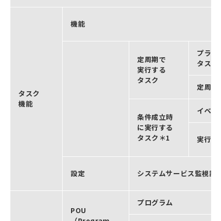
機能
プライ
定周期で
タスク
実行する
タスク
定周期
タスク
機能
イベン
条件成立時
に実行する
タスク＊1
実行条
設定
システムサービス監視設
プログラム
POU
（Program