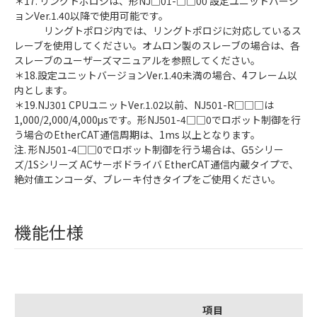
＊17. リングトポロジは、形NJ□01-□□00 設定ユニットバージ
ョンVer.1.40以降で使用可能です。
リングトポロジ内では、リングトポロジに対応しているス
レーブを使用してください。オムロン製のスレーブの場合は、各
スレーブのユーザーズマニュアルを参照してください。
＊18.設定ユニットバージョンVer.1.40未満の場合、4フレーム以
内とします。
＊19.NJ301 CPUユニットVer.1.02以前、NJ501-R□□□は
1,000/2,000/4,000μsです。形NJ501-4□□0でロボット制御を行
う場合のEtherCAT通信周期は、1ms 以上となります。
注. 形NJ501-4□□0でロボット制御を行う場合は、G5シリー
ズ/1Sシリーズ ACサーボドライバ EtherCAT通信内蔵タイプで、
絶対値エンコーダ、ブレーキ付きタイプをご使用ください。
機能仕様
項目