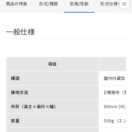
商品の特長
形式/種類
定格/性能
形式仕様一覧
一般仕様
項目
構造
盤内内蔵型
接地方法
D種接地（第3
外形（高さ×奥行×幅）
90mm (H)×9
質量
550g（エン