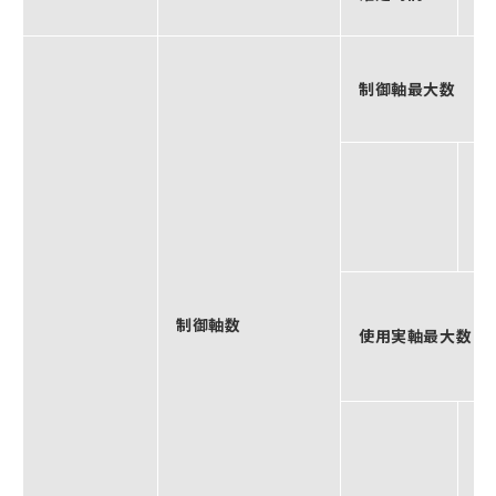
D
制御軸最大数
モ
制御軸数
使用実軸最大数
使
制