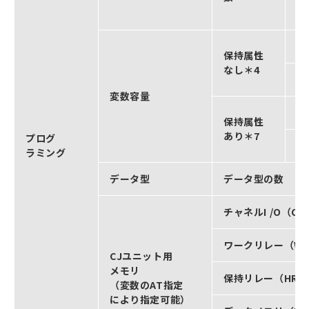
P
サ
保持属性
なし＊4
変
変数容量
サ
保持属性
あり＊7
プログ
変
ラミング
データ型
データ型の数
チャネルI /O（CI
ワークリレー（W
CJユニット用
メモリ
保持リレー（HR）
（変数のAT指定
により指定可能）