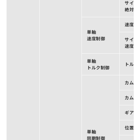
サイク
絶対位
速度制
単軸
速度制御
サイク
速度制
単軸
トルク
トルク制御
カム動
カム動
ギア動
位置指
単軸
同期制御