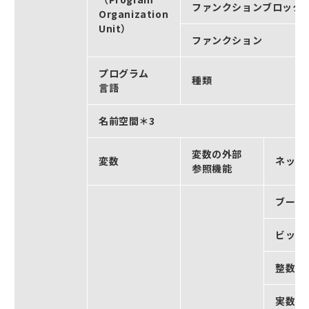
ファンクションブロック
Organization
Unit）
ファンクション
プログラム
種類
言語
名前空間＊3
変数の外部
変数
ネット
参照機能
ブール
ビット
整数型
実数型