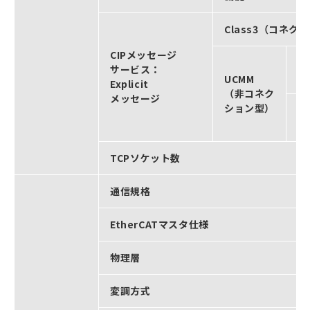
Class3（コネク
CIPメッセージ
同
サービス：
ク
UCMM
Explicit
（非コネク
メッセージ
ション型）
同
サ
TCPソケット数
通信規格
EtherCATマスタ仕様
物理層
変調方式