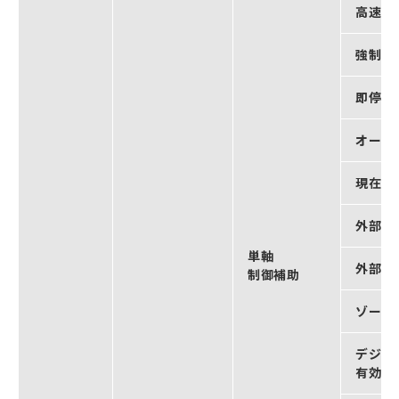
高速原
強制停
即停止
オーバ
現在位
外部ラ
単軸
外部ラ
制御補助
ゾーン
デジタ
有効 ＊