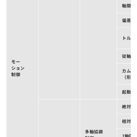
軸間偏
偏差カ
トルク
従軸位
モー
ション
カムモ
制御
（形NJ
起動速度
絶対値
相対値
多軸協調
2軸円