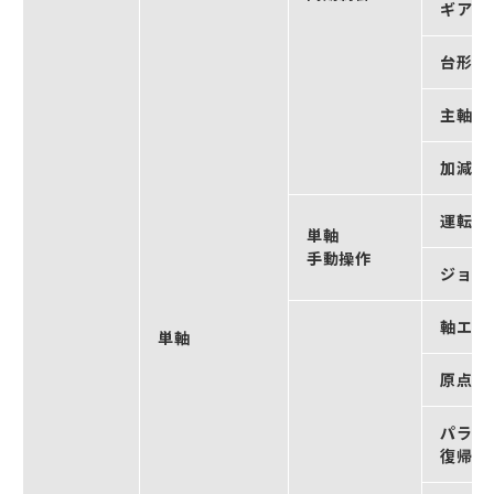
ギア動
台形パ
主軸相
加減算
運転可
単軸
手動操作
ジョグ
軸エラ
単軸
原点復
パラメ
復帰 ＊