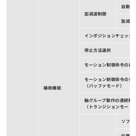
自動加
加減速制御
加減速
インポジションチェック
停止方法選択
モーション制御命令の再
モーション制御命令の多
（バッファモード）
補助機能
軸グループ動作の連続動
（トランジションモード
ソフト
位置偏