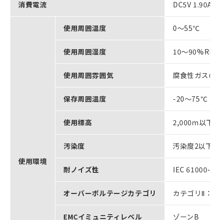
消費電流
DC5V 1.
使用周囲温度
0～55℃
使用周囲湿度
10～90%R
使用周囲雰囲気
腐食性ガスの
保存周囲温度
-20～75℃
使用標高
2,000ｍ以下
汚染度
汚染度2以下：IE
使用環境
耐ノイズ性
IEC 61000
オーバーボルテージカテゴリ
カテゴリⅡ：IEC
EMCイミュニティレベル
ゾーンB