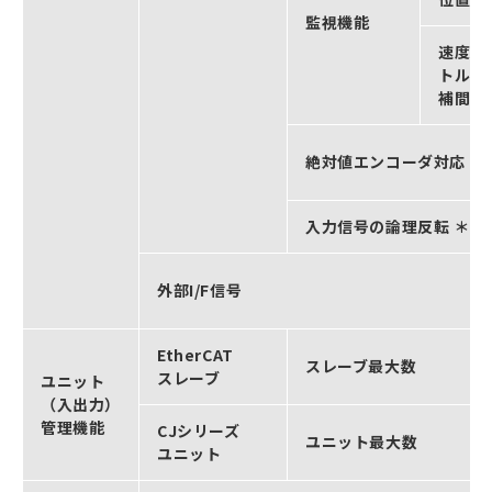
監視機能
速度/
トルク
補間加
絶対値エンコーダ対応
入力信号の論理反転 ＊6
外部I/F信号
EtherCAT
スレーブ最大数
スレーブ
ユニット
（入出力）
管理機能
CJシリーズ
ユニット最大数
ユニット