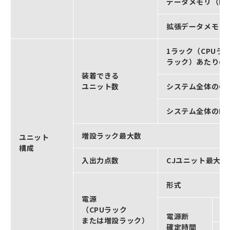
データメモリ（D
拡張データメモリ
1ラック（CPUラ
ラック）あたりの
装着できる
ユニット数
システム全体のC
システム全体のN
増設ラック最大数
ユニット
構成
入出力点数
CJユニット最大入
形式
電源
（CPUラック
A
電源断
または増設ラック）
確定時間