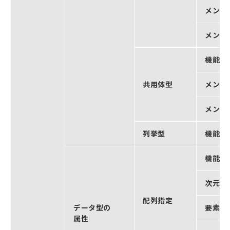
メンバ
メンバ
機能
共用体型
メンバ
メンバ
列挙型
機能
機能
次元最
配列指定
データ型の
要素最
属性