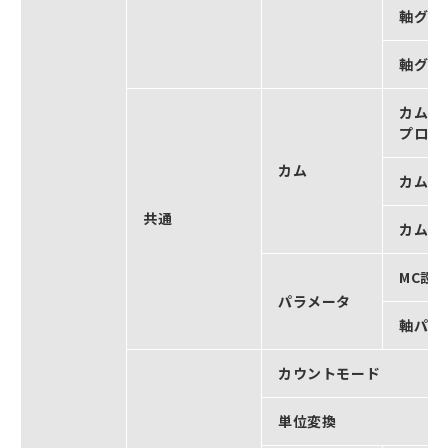
軸グル
軸グル
カムテ
プロパ
カム
カムテ
共通
カムテ
MC設
パラメータ
軸パラ
カウントモード
単位変換