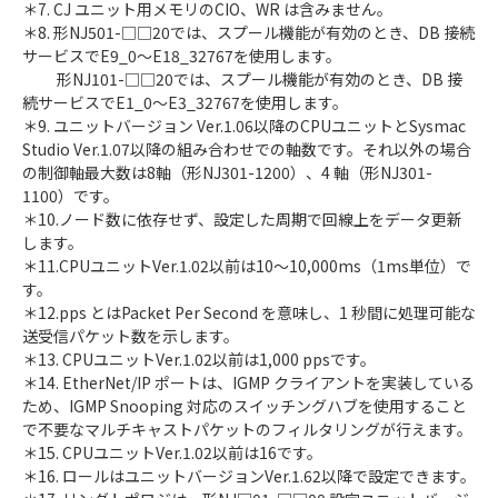
＊7. CJ ユニット用メモリのCIO、WR は含みません。
＊8. 形NJ501-□□20では、スプール機能が有効のとき、DB 接続
サービスでE9_0～E18_32767を使用します。
形NJ101-□□20では、スプール機能が有効のとき、DB 接
続サービスでE1_0～E3_32767を使用します。
＊9. ユニットバージョン Ver.1.06以降のCPUユニットとSysmac
Studio Ver.1.07以降の組み合わせでの軸数です。それ以外の場合
の制御軸最大数は8軸（形NJ301-1200）、4 軸（形NJ301-
1100）です。
＊10.ノード数に依存せず、設定した周期で回線上をデータ更新
します。
＊11.CPUユニットVer.1.02以前は10～10,000ms（1ms単位）で
す。
＊12.pps とはPacket Per Second を意味し、1 秒間に処理可能な
送受信パケット数を示します。
＊13. CPUユニットVer.1.02以前は1,000 ppsです。
＊14. EtherNet/IP ポートは、IGMP クライアントを実装している
ため、IGMP Snooping 対応のスイッチングハブを使用すること
で不要なマルチキャストパケットのフィルタリングが行えます。
＊15. CPUユニットVer.1.02以前は16です。
＊16. ロールはユニットバージョンVer.1.62以降で設定できます。