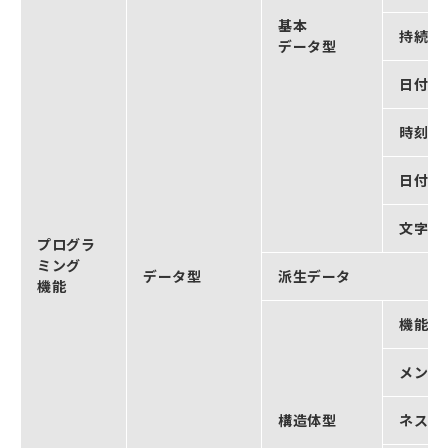
基本
持続時
データ型
日付型
時刻型
日付時
文字列
プログラ
ミング
データ型
派生データ
機能
機能
メンバ
構造体型
ネスト