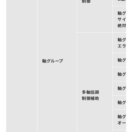
制御
軸グル
サイク
絶対位
軸グル
エラー
軸グル
軸グループ
軸グル
軸グル
多軸協調
制御補助
軸グル
軸グル
オーバ