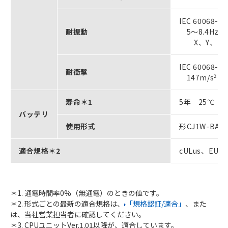
IEC 60068-
耐振動
5～8.4Hz 
X、Y、Z各方
IEC 60068-
耐衝撃
147m/s
2
X
寿命＊1
5年 25℃
バッテリ
使用形式
形CJ1W-BAT
適合規格＊2
cULus、EU
＊1. 通電時間率0%（無通電）のときの値です。
＊2. 形式ごとの最新の適合規格は、
「規格認証/適合」
、また
は、当社営業担当者に確認してください。
＊3. CPUユニットVer.1.01以降が、適合しています。