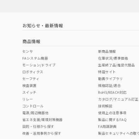
お知らせ・最新情報
商品情報
センサ
新商品情報
FAシステム機器
在庫状況/標準価格
モーション/ドライブ
生産終了品/推奨代替品
ロボティクス
特設サイト
セーフティ
動画ライブラリ
検査装置
規格認証/適合
スイッチ
RoHS/REACH対応
リレー
カタログ/マニュアル訂正
コントロール
技術解説
電源/周辺機器他
使用上の注意事項
省エネ支援/環境対策機器
製品に関するFAQ
目的・仕様から探す
FA用語辞典
改善・活用事例から探す
製品セキュリティへの取