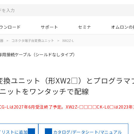
ウンロード
サポート
セミナ
オムロンの
器
>
コネクタ端子台変換ユニット
>
XW2Z-L
専用接続ケーブル（シールドなしタイプ）
変換ユニット（形XW2□）とプログラマ
ユニットをワンタッチで配線
0□00CG-Lは2027年6月受注終了予定。XW2Z-□□□□CK-L0□は202
イリストに追加
カタログ/データシート/マニュアル