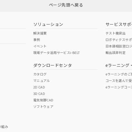
ページ先頭へ戻る
ソリューション
サービスサポ
解決提案
テスト機貸出
事例
ロボティクスサ
イベント
日本語相談窓口
現場データ活用サービスi-BELT
輸出該非判定
ダウンロードセンタ
eラーニング
カタログ
eラーニングのご
マニュアル
コースを選んで受
2D CAD
eラーニングコー
3D CAD
電気制御CAD
ソフトウェア
り組み