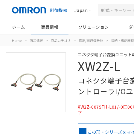
制御機器
Japan
ホーム
商品情報
ソリューション
ダ
Home
>
商品情報
>
商品カテゴリ
>
電源/周辺機器他
>
接続・省配線機
コネクタ端子台変換ユニット
XW2Z-L
コネクタ端子台
ントローラI/O
XW2Z-0075FH-L01/-
了
この形・シリーズをマ