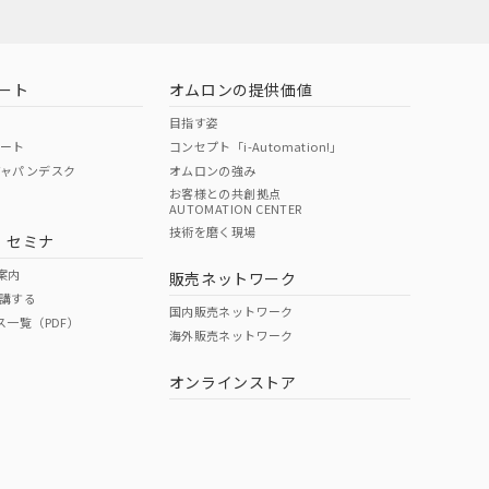
ート
オムロンの提供価値
目指す姿
ポート
コンセプト「i-Automation!」
ジャパンデスク
オムロンの強み
お客様との共創拠点
AUTOMATION CENTER
技術を磨く現場
・セミナ
案内
販売ネットワーク
講する
国内販売ネットワーク
ス一覧（PDF）
海外販売ネットワーク
オンラインストア