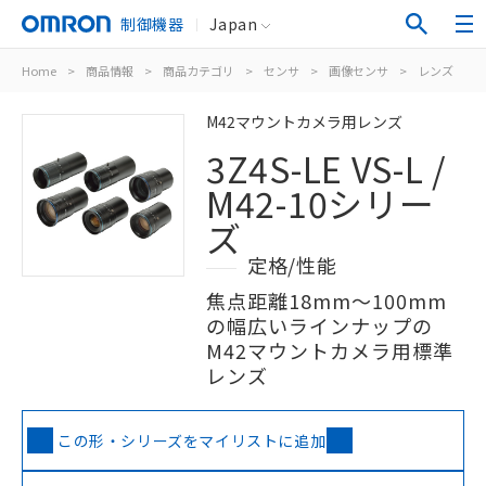
制御機器
Japan
Home
>
商品情報
>
商品カテゴリ
>
センサ
>
画像センサ
>
レンズ
>
M42マウントカメラ用レンズ
3Z4S-LE VS-L /
M42-10シリー
ズ
定格/性能
焦点距離18mm～100mm
の幅広いラインナップの
M42マウントカメラ用標準
レンズ
この形・シリーズをマイリストに追加